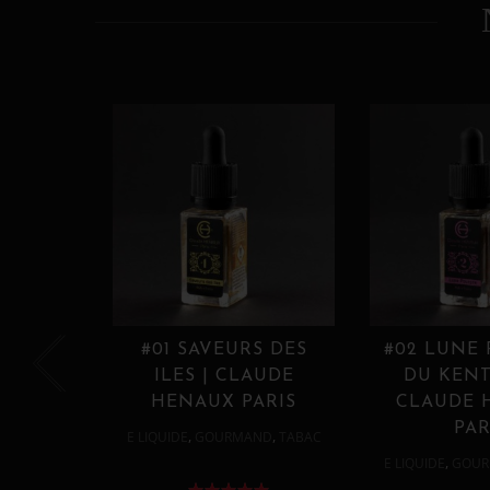
#01 SAVEURS DES
#02 LUNE
ILES | CLAUDE
DU KENT
HENAUX PARIS
CLAUDE 
PAR
,
,
E LIQUIDE
GOURMAND
TABAC
,
E LIQUIDE
GOUR