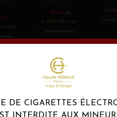
É
A part
CHOIX 
A partir de
6,90
€
 de
6,90
€
CHOIX DES OPTIONS
 OPTIONS
E DE CIGARETTES ÉLECT
Créateur d’excellence
Claude Henaux Paris, VAPE & DESIGN
ST INTERDITE AUX MINEUR