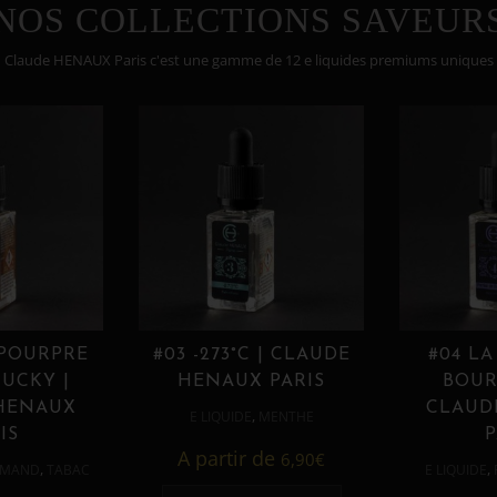
NOS COLLECTIONS SAVEUR
Claude HENAUX Paris c'est une gamme de 12 e liquides premiums uniques
 POURPRE
#03 -273°C | CLAUDE
#04 LA
UCKY |
HENAUX PARIS
BOUR
HENAUX
CLAUD
,
E LIQUIDE
MENTHE
IS
P
A partir de
6,90
€
,
,
MAND
TABAC
E LIQUIDE