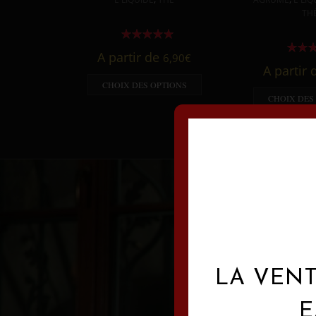
TH
A partir de
6,90
€
A partir
CHOIX DES OPTIONS
CHOIX DES
LA VENT
E