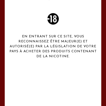
NOS COLLECTIONS
EN ENTRANT SUR CE SITE, VOUS
SAVEURS
RECONNAISSEZ ÊTRE MAJEUR(E) ET
AUTORISÉ(E) PAR LA LÉGISLATION DE VOTRE
Claude HENAUX Paris c'est une gamme de 12 e liquides premiums
uniques
PAYS À ACHETER DES PRODUITS CONTENANT
DE LA NICOTINE.