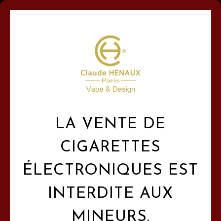
0,00
LA VENTE DE
CIGARETTES
ÉLECTRONIQUES EST
INTERDITE AUX
MINEURS.