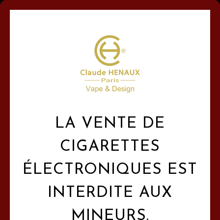
0,00
LA VENTE DE
CIGARETTES
ÉLECTRONIQUES EST
INTERDITE AUX
MINEURS.