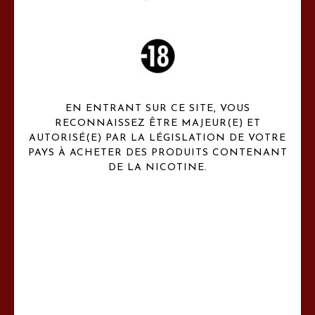
NOS COLLECTIONS
EN ENTRANT SUR CE SITE, VOUS
SAVEURS
RECONNAISSEZ ÊTRE MAJEUR(E) ET
AUTORISÉ(E) PAR LA LÉGISLATION DE VOTRE
Claude HENAUX Paris c'est une gamme de 12 e liquides premiums
uniques
PAYS À ACHETER DES PRODUITS CONTENANT
DE LA NICOTINE.