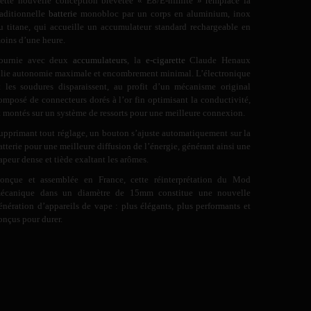
ette nouvelle conception brevetée « E8/E-nfinite » remplace la
raditionnelle
batterie
monobloc par un corps en aluminium, inox
u titane, qui accueille un accumulateur standard rechargeable en
oins d’une heure.
ournie avec deux
accumulateurs
, la
e-cigarette
Claude Henaux
llie autonomie maximale et encombrement minimal. L’électronique
t les soudures disparaissent, au profit d’un mécanisme original
omposé de connecteurs dorés à l’or fin optimisant la conductivité,
t montés sur un système de ressorts pour une meilleure connexion.
upprimant tout réglage, un bouton s’ajuste automatiquement sur la
atterie pour une meilleure diffusion de l’énergie, générant ainsi une
apeur dense et tiède exaltant les arômes.
onçue et assemblée en France, cette réinterprétation du Mod
écanique dans un diamètre de 15mm constitue une nouvelle
énération d’appareils de vape : plus élégants, plus performants et
onçus pour durer.