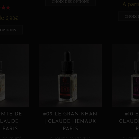
CHOIX DES OPTIONS
A part
CHOIX 
 de
6,90
€
 OPTIONS
OMTE DE
#09 LE GRAN KHAN
#10 
CLAUDE
| CLAUDE HENAUX
CLAUD
 PARIS
PARIS
P
,
,
,
,
UIDE
FRUITÉ
E LIQUIDE
FRUITÉ
THÉ
E LIQUID