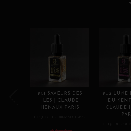
#01 SAVEURS DES
#02 LUNE
ILES | CLAUDE
DU KENT
HENAUX PARIS
CLAUDE 
PAR
,
,
E LIQUIDE
GOURMAND
TABAC
,
E LIQUIDE
GOUR