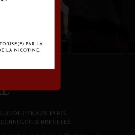
abrication
exclusives.
TORISÉ(E) PAR LA
E LA NICOTINE.
AL
CLAUDE HENAUX PARIS,
TECHNOLOGIE BREVETÉE