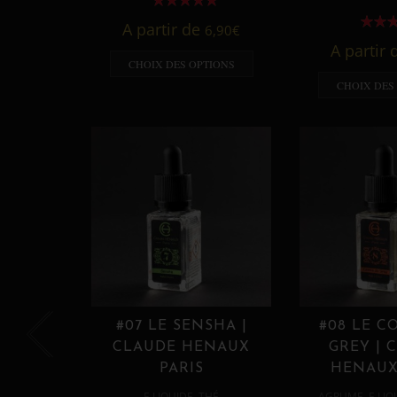
A partir de
6,90
€
A partir
CHOIX DES OPTIONS
CHOIX DES
#07 LE SENSHA |
#08 LE C
CLAUDE HENAUX
GREY | 
PARIS
HENAUX
,
,
E LIQUIDE
THÉ
AGRUME
E LIQ