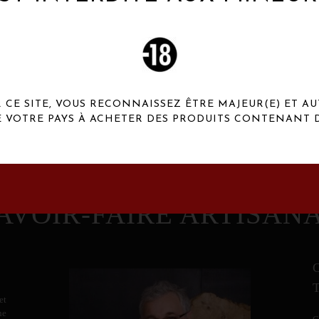
 Henaux Paris se démarquent par une originalité de
conception et une qualité de f
CE SITE, VOUS RECONNAISSEZ ÊTRE MAJEUR(E) ET AU
E VOTRE PAYS À ACHETER DES PRODUITS CONTENANT D
AVOIR-FAIRE ARTISAN
et
ne