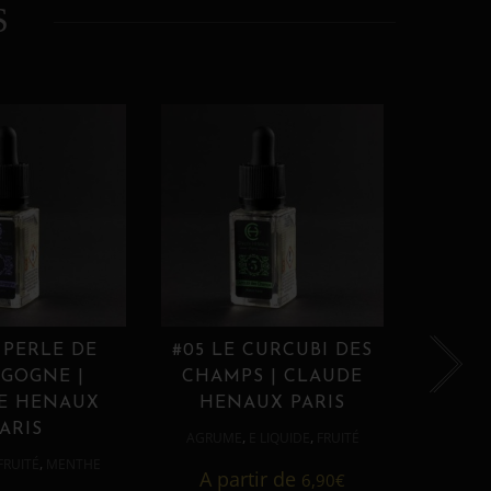
S
 PERLE DE
#05 LE CURCUBI DES
#06
GOGNE |
CHAMPS | CLAUDE
PROU
E HENAUX
HENAUX PARIS
HE
ARIS
,
,
AGRUME
E LIQUIDE
FRUITÉ
AGRUM
,
FRUITÉ
MENTHE
A partir de
6,90
€