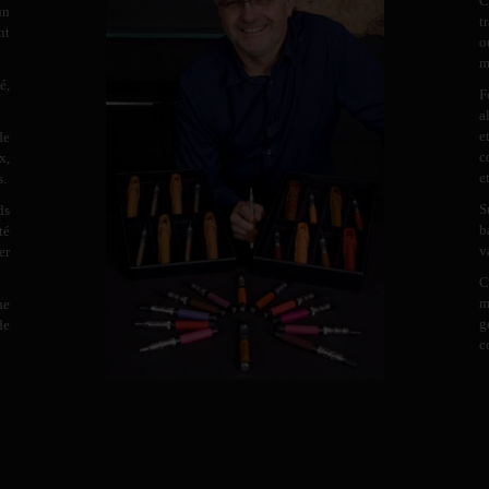
C
un
t
nt
o
m
é,
F
a
e
de
c
x,
e
s.
S
ds
b
té
v
er
C
m
ne
g
de
c