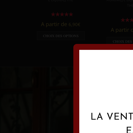
TH
A partir de
6,90
€
A partir
CHOIX DES OPTIONS
CHOIX DES
LA VENT
E