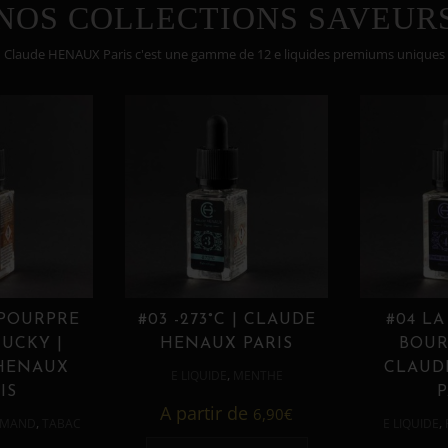
NOS COLLECTIONS SAVEUR
Claude HENAUX Paris c'est une gamme de 12 e liquides premiums uniques
 POURPRE
#03 -273°C | CLAUDE
#04 LA
UCKY |
HENAUX PARIS
BOUR
HENAUX
CLAUD
,
E LIQUIDE
MENTHE
IS
P
A partir de
6,90
€
,
,
MAND
TABAC
E LIQUIDE