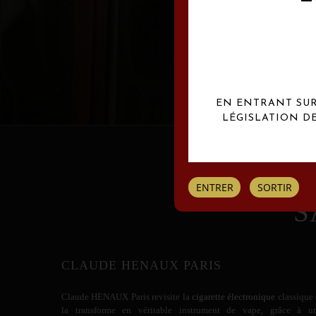
Les créations Claude
EN ENTRANT SUR 
LÉGISLATION D
ENTRER
SORTIR
S
CLAUDE HENAUX PARIS
Claude HENAUX
Paris revisite la
cigarette électronique
classique 
la transforme en véritable instrument de vape, grâce à u