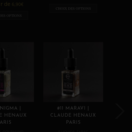
A p
ir de
6,90
€
CHOIX DES OPTIONS
CHO
DES OPTIONS
ENIGMA |
#11 MARAVI |
#12
E HENAUX
CLAUDE HENAUX
CLA
ARIS
PARIS
,
,
E
GOURMAND
E LIQUIDE
TABAC
E 