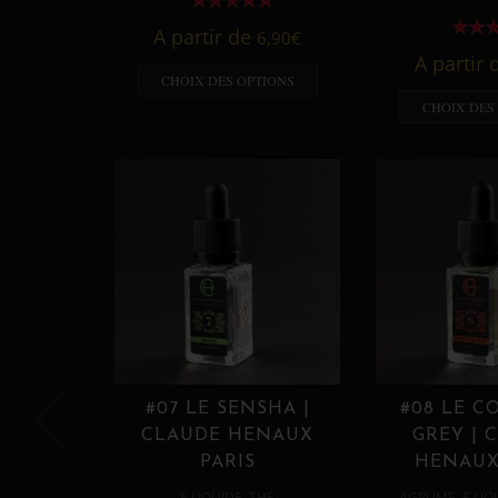
A partir de
6,90
€
A partir
CHOIX DES OPTIONS
CHOIX DES
#07 LE SENSHA |
#08 LE C
CLAUDE HENAUX
GREY | 
PARIS
HENAUX
,
,
E LIQUIDE
THÉ
AGRUME
E LIQ