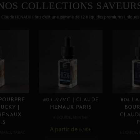
NOS COLLECTIONS SAVEUR
Claude HENAUX Paris c'est une gamme de 12 e liquides premiums uniques
 POURPRE
#03 -273°C | CLAUDE
#04 LA
UCKY |
HENAUX PARIS
BOUR
HENAUX
CLAUD
,
E LIQUIDE
MENTHE
IS
P
A partir de
6,90
€
,
,
MAND
TABAC
E LIQUIDE