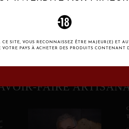
 Henaux Paris se démarquent par une originalité de
conception et une qualité de f
CE SITE, VOUS RECONNAISSEZ ÊTRE MAJEUR(E) ET AU
E VOTRE PAYS À ACHETER DES PRODUITS CONTENANT D
AVOIR-FAIRE ARTISAN
et
ne