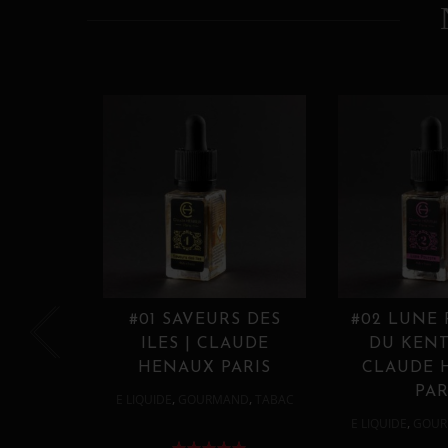
#01 SAVEURS DES
#02 LUNE
ILES | CLAUDE
DU KENT
HENAUX PARIS
CLAUDE 
PAR
,
,
E LIQUIDE
GOURMAND
TABAC
,
E LIQUIDE
GOUR