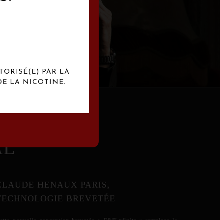
abrication
exclusives.
TORISÉ(E) PAR LA
E LA NICOTINE.
AL
CLAUDE HENAUX PARIS,
TECHNOLOGIE BREVETÉE