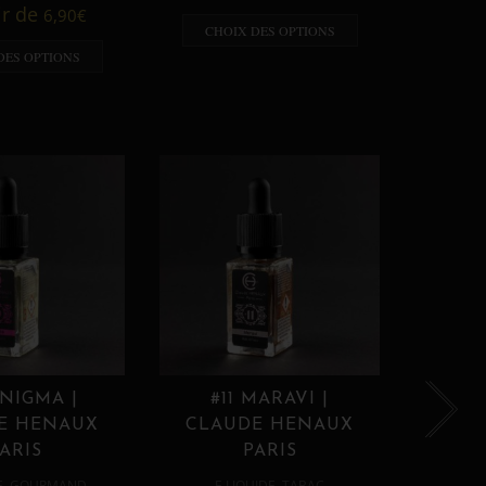
A p
ir de
6,90
€
CHOIX DES OPTIONS
CHO
DES OPTIONS
ENIGMA |
#11 MARAVI |
#12
E HENAUX
CLAUDE HENAUX
CLA
ARIS
PARIS
,
,
E
GOURMAND
E LIQUIDE
TABAC
E 