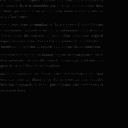
ette nouvelle conception brevetée « E8/E-nfinite » remplace la
raditionnelle
batterie
monobloc par un corps en aluminium, inox
u titane, qui accueille un accumulateur standard rechargeable en
oins d’une heure.
ournie avec deux
accumulateurs
, la
e-cigarette
Claude Henaux
llie autonomie maximale et encombrement minimal. L’électronique
t les soudures disparaissent, au profit d’un mécanisme original
omposé de connecteurs dorés à l’or fin optimisant la conductivité,
t montés sur un système de ressorts pour une meilleure connexion.
upprimant tout réglage, un bouton s’ajuste automatiquement sur la
atterie pour une meilleure diffusion de l’énergie, générant ainsi une
apeur dense et tiède exaltant les arômes.
onçue et assemblée en France, cette réinterprétation du Mod
écanique dans un diamètre de 15mm constitue une nouvelle
énération d’appareils de vape : plus élégants, plus performants et
onçus pour durer.