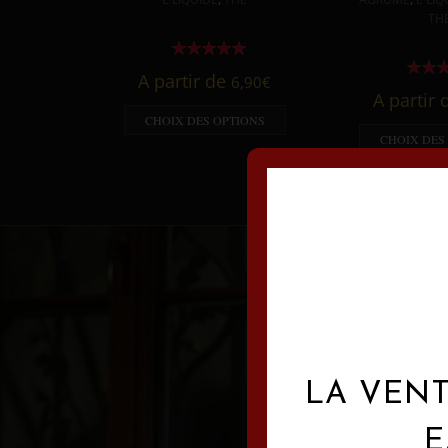
TH
A partir de
6,90
€
A partir
CHOIX DES OPTIONS
CHOIX DES
LA VENT
E