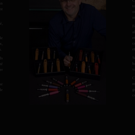
C
un
t
nt
o
m
é,
F
a
e
de
c
x,
e
s.
S
ds
b
té
v
er
C
m
ne
g
de
c