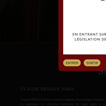
Les créations Claude
EN ENTRANT SUR 
LÉGISLATION D
ENTRER
SORTIR
S
CLAUDE HENAUX PARIS
Claude HENAUX
Paris revisite la
cigarette électronique
classique 
la transforme en véritable instrument de vape, grâce à u