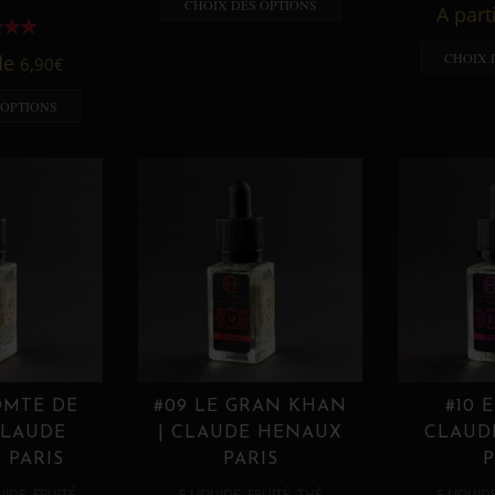
CHOIX DES OPTIONS
A part
CHOIX 
 de
6,90
€
 OPTIONS
OMTE DE
#09 LE GRAN KHAN
#10 
CLAUDE
| CLAUDE HENAUX
CLAUD
 PARIS
PARIS
P
,
,
,
,
UIDE
FRUITÉ
E LIQUIDE
FRUITÉ
THÉ
E LIQUID