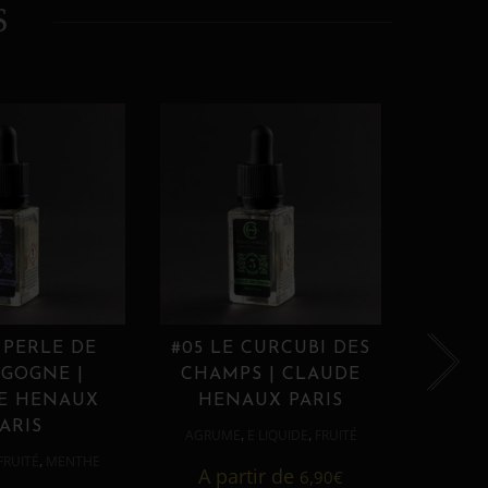
S
 PERLE DE
#05 LE CURCUBI DES
#06
GOGNE |
CHAMPS | CLAUDE
PROU
E HENAUX
HENAUX PARIS
HE
ARIS
,
,
AGRUME
E LIQUIDE
FRUITÉ
AGRUM
,
FRUITÉ
MENTHE
A partir de
6,90
€