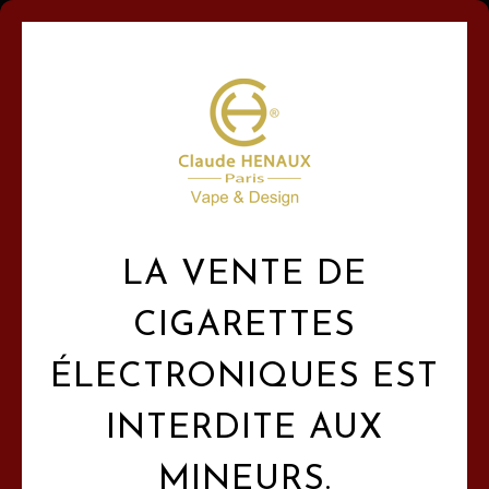
0,00
LA VENTE DE
CIGARETTES
ÉLECTRONIQUES EST
INTERDITE AUX
MINEURS.