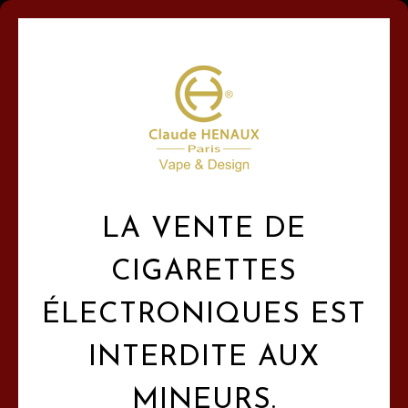
0,00
LA VENTE DE
CIGARETTES
ÉLECTRONIQUES EST
INTERDITE AUX
MINEURS.