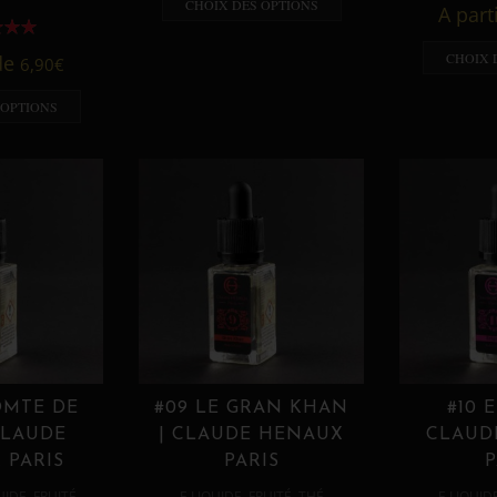
CHOIX DES OPTIONS
A part
CHOIX 
 de
6,90
€
 OPTIONS
OMTE DE
#09 LE GRAN KHAN
#10 
CLAUDE
| CLAUDE HENAUX
CLAUD
 PARIS
PARIS
P
,
,
,
,
UIDE
FRUITÉ
E LIQUIDE
FRUITÉ
THÉ
E LIQUID