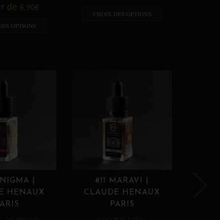
A p
ir de
6,90
€
CHOIX DES OPTIONS
CHO
DES OPTIONS
ENIGMA |
#11 MARAVI |
#12
E HENAUX
CLAUDE HENAUX
CLA
ARIS
PARIS
,
,
E
GOURMAND
E LIQUIDE
TABAC
E 