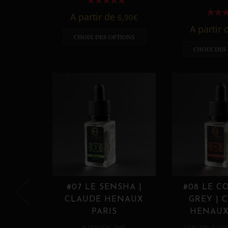
A partir de
6,90
€
A partir
CHOIX DES OPTIONS
CHOIX DES
#07 LE SENSHA |
#08 LE C
CLAUDE HENAUX
GREY | 
PARIS
HENAUX
,
,
E LIQUIDE
THÉ
AGRUME
E LIQ