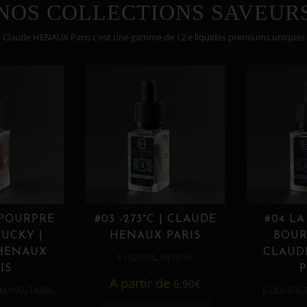
NOS COLLECTIONS SAVEUR
Claude HENAUX Paris c'est une gamme de 12 e liquides premiums uniques
 POURPRE
#03 -273°C | CLAUDE
#04 LA
UCKY |
HENAUX PARIS
BOUR
HENAUX
CLAUD
,
E LIQUIDE
MENTHE
IS
P
A partir de
6,90
€
,
,
MAND
TABAC
E LIQUIDE