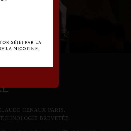
abrication
exclusives.
TORISÉ(E) PAR LA
E LA NICOTINE.
AL
CLAUDE HENAUX PARIS,
TECHNOLOGIE BREVETÉE