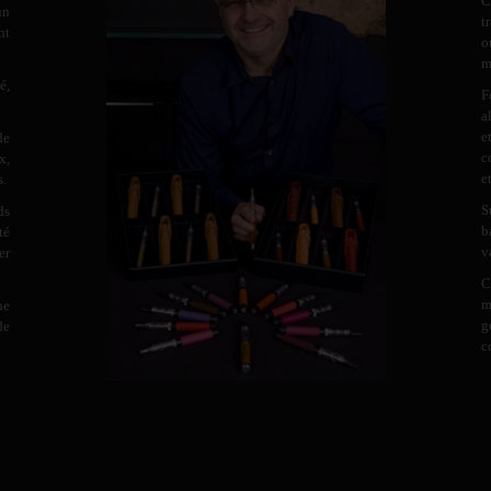
C
un
t
nt
o
m
é,
F
a
e
de
c
x,
e
s.
S
ds
b
té
v
er
C
m
ne
g
de
c