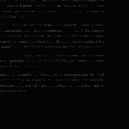
ette nouvelle conception brevetée « E8/E-nfinite » remplace la
raditionnelle
batterie
monobloc par un corps en aluminium, inox
u titane, qui accueille un accumulateur standard rechargeable en
oins d’une heure.
ournie avec deux
accumulateurs
, la
e-cigarette
Claude Henaux
llie autonomie maximale et encombrement minimal. L’électronique
t les soudures disparaissent, au profit d’un mécanisme original
omposé de connecteurs dorés à l’or fin optimisant la conductivité,
t montés sur un système de ressorts pour une meilleure connexion.
upprimant tout réglage, un bouton s’ajuste automatiquement sur la
atterie pour une meilleure diffusion de l’énergie, générant ainsi une
apeur dense et tiède exaltant les arômes.
onçue et assemblée en France, cette réinterprétation du Mod
écanique dans un diamètre de 15mm constitue une nouvelle
énération d’appareils de vape : plus élégants, plus performants et
onçus pour durer.