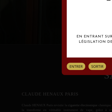
Les créations Claude
EN ENTRANT SUR 
LÉGISLATION D
ENTRER
SORTIR
S
CLAUDE HENAUX PARIS
Claude HENAUX
Paris revisite la
cigarette électronique
classique 
la transforme en véritable instrument de vape, grâce à u