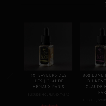
#01 SAVEURS DES
#02 LUNE
ILES | CLAUDE
DU KENT
HENAUX PARIS
CLAUDE 
PAR
,
,
E LIQUIDE
GOURMAND
TABAC
,
E LIQUIDE
GOUR