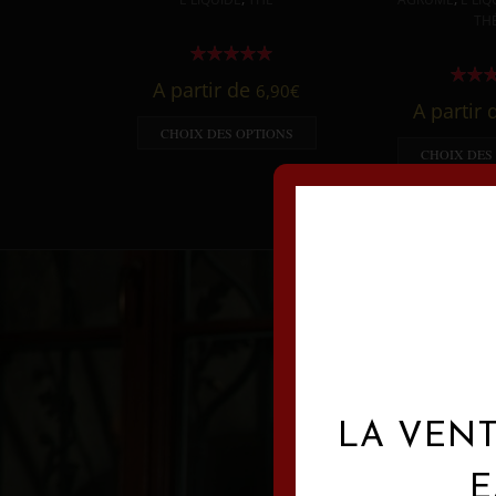
TH
A partir de
6,90
€
A partir
CHOIX DES OPTIONS
CHOIX DES
LA VENT
E