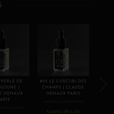
S
 PERLE DE
#05 LE CURCUBI DES
#06
GOGNE |
CHAMPS | CLAUDE
PROU
E HENAUX
HENAUX PARIS
HE
ARIS
,
,
AGRUME
E LIQUIDE
FRUITÉ
AGRUM
,
FRUITÉ
MENTHE
A partir de
6,90
€