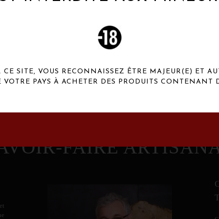
 Henaux Paris se démarquent par une originalité de
conception et une qualité de f
CE SITE, VOUS RECONNAISSEZ ÊTRE MAJEUR(E) ET AU
E VOTRE PAYS À ACHETER DES PRODUITS CONTENANT D
AVOIR-FAIRE ARTISAN
et
ne