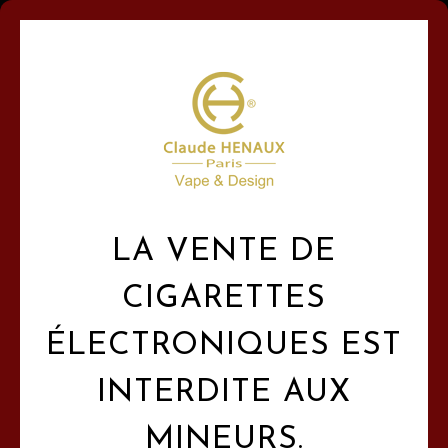
0,00
LA VENTE DE
CIGARETTES
ÉLECTRONIQUES EST
INTERDITE AUX
MINEURS.