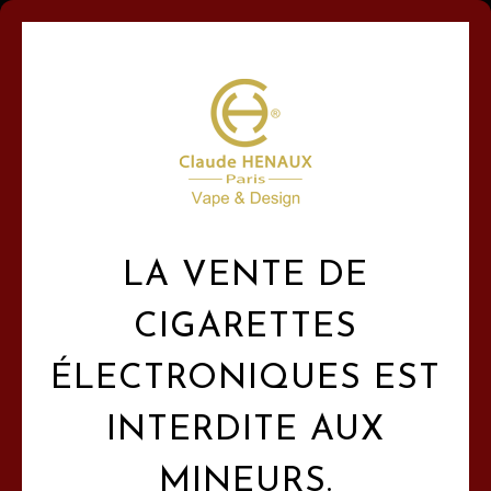
0,00
LA VENTE DE
CIGARETTES
ÉLECTRONIQUES EST
INTERDITE AUX
MINEURS.