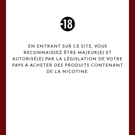
NOS COLLECTIONS
EN ENTRANT SUR CE SITE, VOUS
SAVEURS
RECONNAISSEZ ÊTRE MAJEUR(E) ET
AUTORISÉ(E) PAR LA LÉGISLATION DE VOTRE
Claude HENAUX Paris c'est une gamme de 12 e liquides premiums
uniques
PAYS À ACHETER DES PRODUITS CONTENANT
DE LA NICOTINE.