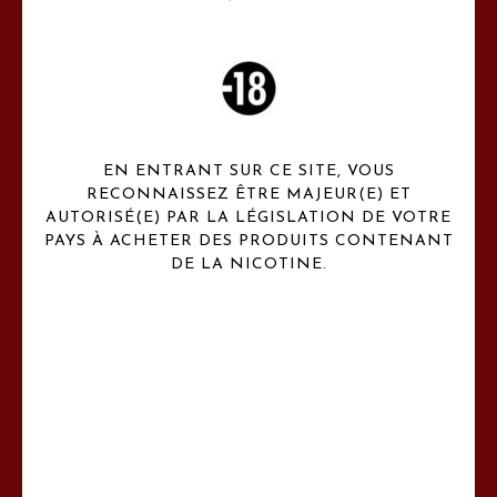
NOS COLLECTIONS
EN ENTRANT SUR CE SITE, VOUS
SAVEURS
RECONNAISSEZ ÊTRE MAJEUR(E) ET
AUTORISÉ(E) PAR LA LÉGISLATION DE VOTRE
Claude HENAUX Paris c'est une gamme de 12 e liquides premiums
uniques
PAYS À ACHETER DES PRODUITS CONTENANT
DE LA NICOTINE.