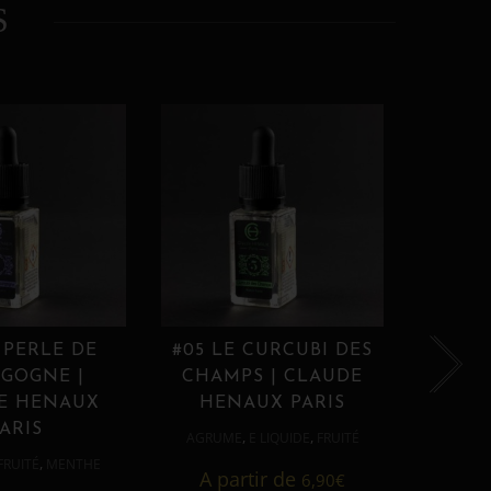
S
 PERLE DE
#05 LE CURCUBI DES
#06
GOGNE |
CHAMPS | CLAUDE
PROU
E HENAUX
HENAUX PARIS
HE
ARIS
,
,
AGRUME
E LIQUIDE
FRUITÉ
AGRUM
,
FRUITÉ
MENTHE
A partir de
6,90
€