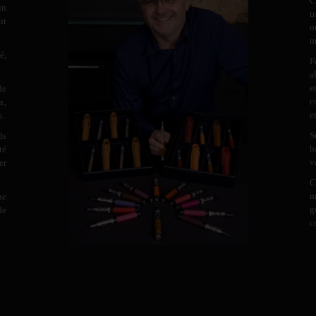
C
un
t
nt
o
m
é,
F
a
e
de
c
x,
e
s.
S
ds
b
té
v
er
C
m
ne
g
de
c