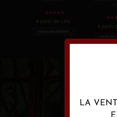
TH
A partir de
6,90
€
A partir
CHOIX DES OPTIONS
CHOIX DES
LA VENT
E