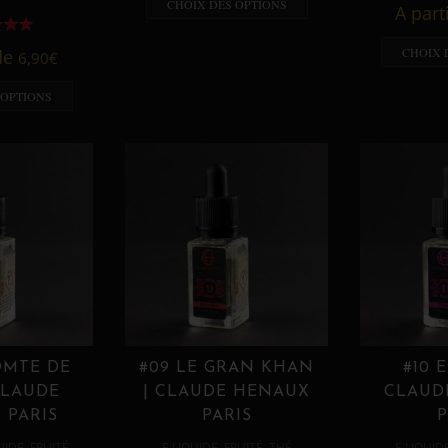
CHOIX DES OPTIONS
A part
CHOIX 
 de
6,90
€
 OPTIONS
OMTE DE
#09 LE GRAN KHAN
#10 
CLAUDE
| CLAUDE HENAUX
CLAUD
 PARIS
PARIS
P
,
,
,
,
UIDE
FRUITÉ
E LIQUIDE
FRUITÉ
THÉ
E LIQUID