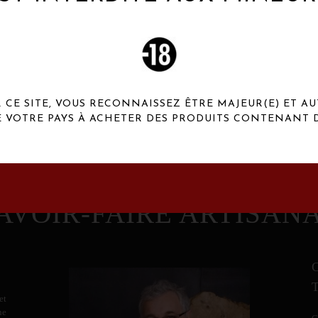
 Henaux Paris se démarquent par une originalité de
conception et une qualité de f
CE SITE, VOUS RECONNAISSEZ ÊTRE MAJEUR(E) ET AU
E VOTRE PAYS À ACHETER DES PRODUITS CONTENANT D
AVOIR-FAIRE ARTISAN
et
ne