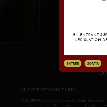
Les créations Claude
EN ENTRANT SUR 
LÉGISLATION D
ENTRER
SORTIR
S
CLAUDE HENAUX PARIS
Claude HENAUX
Paris revisite la
cigarette électronique
classique 
la transforme en véritable instrument de vape, grâce à u