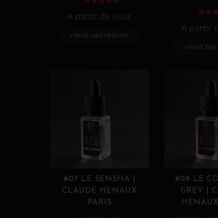
A partir de
6,90
€
A partir
CHOIX DES OPTIONS
CHOIX DES
#07 LE SENSHA |
#08 LE C
CLAUDE HENAUX
GREY | 
PARIS
HENAUX
,
,
E LIQUIDE
THÉ
AGRUME
E LIQ