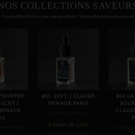
NOS COLLECTIONS SAVEUR
Claude HENAUX Paris c'est une gamme de 12 e liquides premiums uniques
 POURPRE
#03 -273°C | CLAUDE
#04 LA
UCKY |
HENAUX PARIS
BOUR
HENAUX
CLAUD
,
E LIQUIDE
MENTHE
IS
P
A partir de
6,90
€
,
,
MAND
TABAC
E LIQUIDE