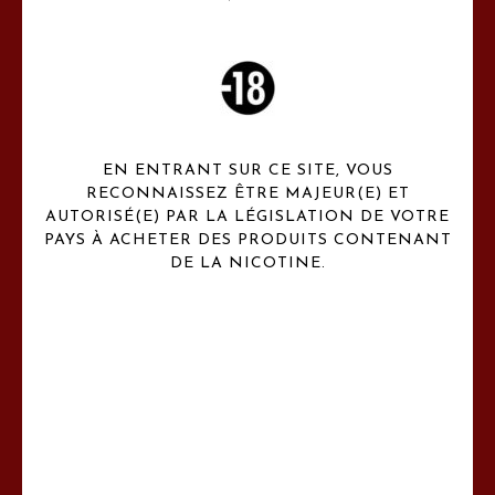
NOS COLLECTIONS
EN ENTRANT SUR CE SITE, VOUS
SAVEURS
RECONNAISSEZ ÊTRE MAJEUR(E) ET
AUTORISÉ(E) PAR LA LÉGISLATION DE VOTRE
Claude HENAUX Paris c'est une gamme de 12 e liquides premiums
uniques
PAYS À ACHETER DES PRODUITS CONTENANT
DE LA NICOTINE.