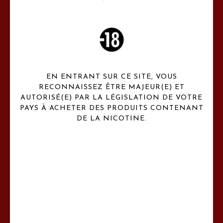
NOS COLLECTIONS
EN ENTRANT SUR CE SITE, VOUS
SAVEURS
RECONNAISSEZ ÊTRE MAJEUR(E) ET
AUTORISÉ(E) PAR LA LÉGISLATION DE VOTRE
Claude HENAUX Paris c'est une gamme de 12 e liquides premiums
uniques
PAYS À ACHETER DES PRODUITS CONTENANT
DE LA NICOTINE.