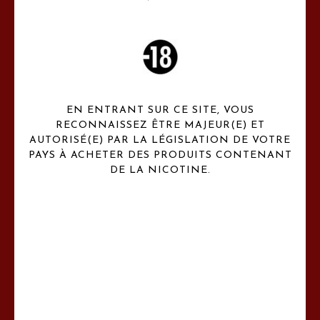
NOS COLLECTIONS
EN ENTRANT SUR CE SITE, VOUS
SAVEURS
RECONNAISSEZ ÊTRE MAJEUR(E) ET
AUTORISÉ(E) PAR LA LÉGISLATION DE VOTRE
Claude HENAUX Paris c'est une gamme de 12 e liquides premiums
uniques
PAYS À ACHETER DES PRODUITS CONTENANT
DE LA NICOTINE.