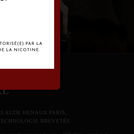
abrication
exclusives.
TORISÉ(E) PAR LA
E LA NICOTINE.
AL
CLAUDE HENAUX PARIS,
TECHNOLOGIE BREVETÉE