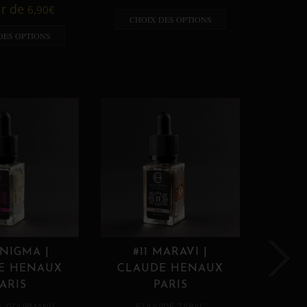
A p
ir de
6,90
€
CHOIX DES OPTIONS
CHO
DES OPTIONS
ENIGMA |
#11 MARAVI |
#12
E HENAUX
CLAUDE HENAUX
CLA
ARIS
PARIS
,
,
E
GOURMAND
E LIQUIDE
TABAC
E 