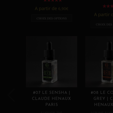
A partir de
6,90
€
A partir
CHOIX DES OPTIONS
CHOIX DES
#07 LE SENSHA |
#08 LE C
CLAUDE HENAUX
GREY | 
PARIS
HENAUX
,
,
E LIQUIDE
THÉ
AGRUME
E LIQ