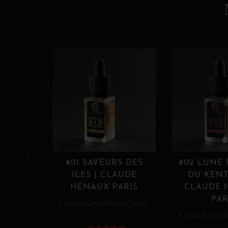
#01 SAVEURS DES
#02 LUNE
ILES | CLAUDE
DU KENT
HENAUX PARIS
CLAUDE 
PAR
,
,
E LIQUIDE
GOURMAND
TABAC
,
E LIQUIDE
GOUR