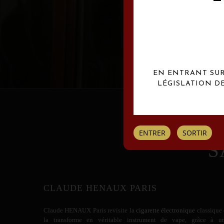
Les créations Claude
EN ENTRANT SUR 
LÉGISLATION D
ENTRER
SORTIR
S
CLAUDE HENAUX PARIS
Claude HENAUX
Paris revisite la
cigarette électronique
classique 
la transforme en véritable instrument de vape, grâce à u