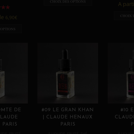
CHOIX DES OPTIONS
A part
CHOIX 
 de
6,90
€
 OPTIONS
OMTE DE
#09 LE GRAN KHAN
#10 
CLAUDE
| CLAUDE HENAUX
CLAUD
 PARIS
PARIS
P
,
,
,
,
UIDE
FRUITÉ
E LIQUIDE
FRUITÉ
THÉ
E LIQUID