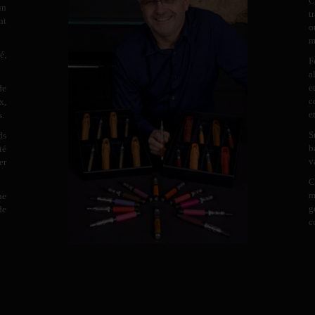
C
un
t
nt
o
m
é,
F
a
e
de
c
x,
e
s.
S
ds
b
té
v
er
C
m
ne
g
de
c