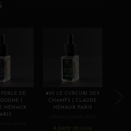
S
 PERLE DE
#05 LE CURCUBI DES
#06
GOGNE |
CHAMPS | CLAUDE
PROU
E HENAUX
HENAUX PARIS
HE
ARIS
,
,
AGRUME
E LIQUIDE
FRUITÉ
AGRUM
,
FRUITÉ
MENTHE
A partir de
6,90
€