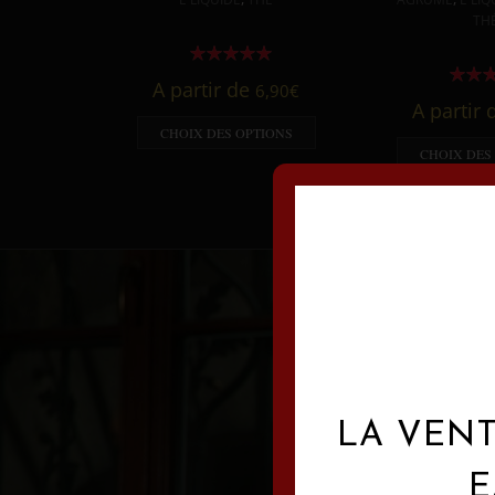
TH
A partir de
6,90
€
A partir
CHOIX DES OPTIONS
CHOIX DES
LA VENT
E