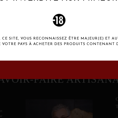
 Henaux Paris se démarquent par une originalité de
conception et une qualité de f
CE SITE, VOUS RECONNAISSEZ ÊTRE MAJEUR(E) ET AU
E VOTRE PAYS À ACHETER DES PRODUITS CONTENANT D
AVOIR-FAIRE ARTISAN
et
ne