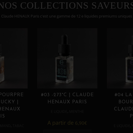
NOS COLLECTIONS SAVEUR
Claude HENAUX Paris c'est une gamme de 12 e liquides premiums uniques
 POURPRE
#03 -273°C | CLAUDE
#04 LA
UCKY |
HENAUX PARIS
BOUR
HENAUX
CLAUD
,
E LIQUIDE
MENTHE
IS
P
A partir de
6,90
€
,
,
MAND
TABAC
E LIQUIDE