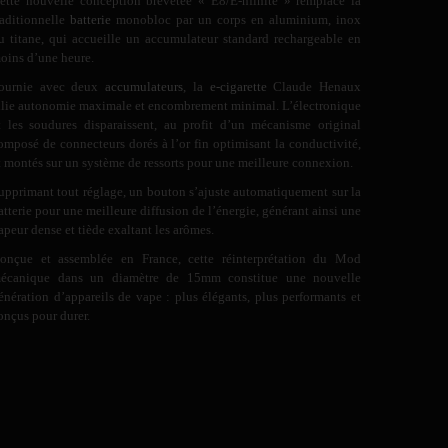
ette nouvelle conception brevetée « E8/E-nfinite » remplace la
raditionnelle
batterie
monobloc par un corps en aluminium, inox
u titane, qui accueille un accumulateur standard rechargeable en
oins d’une heure.
ournie avec deux
accumulateurs
, la
e-cigarette
Claude Henaux
llie autonomie maximale et encombrement minimal. L’électronique
t les soudures disparaissent, au profit d’un mécanisme original
omposé de connecteurs dorés à l’or fin optimisant la conductivité,
t montés sur un système de ressorts pour une meilleure connexion.
upprimant tout réglage, un bouton s’ajuste automatiquement sur la
atterie pour une meilleure diffusion de l’énergie, générant ainsi une
apeur dense et tiède exaltant les arômes.
onçue et assemblée en France, cette réinterprétation du Mod
écanique dans un diamètre de 15mm constitue une nouvelle
énération d’appareils de vape : plus élégants, plus performants et
onçus pour durer.