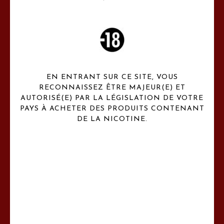
NOS COLLECTIONS
EN ENTRANT SUR CE SITE, VOUS
SAVEURS
RECONNAISSEZ ÊTRE MAJEUR(E) ET
AUTORISÉ(E) PAR LA LÉGISLATION DE VOTRE
Claude HENAUX Paris c'est une gamme de 12 e liquides premiums
uniques
PAYS À ACHETER DES PRODUITS CONTENANT
DE LA NICOTINE.