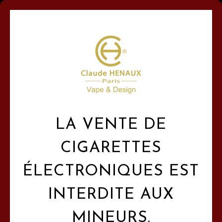
0,00
LA VENTE DE
CIGARETTES
ÉLECTRONIQUES EST
INTERDITE AUX
MINEURS.