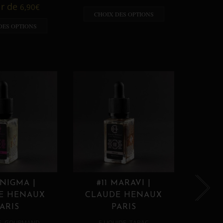
A p
ir de
6,90
€
CHOIX DES OPTIONS
CHO
DES OPTIONS
ENIGMA |
#11 MARAVI |
#12
E HENAUX
CLAUDE HENAUX
CLA
ARIS
PARIS
,
,
E
GOURMAND
E LIQUIDE
TABAC
E 