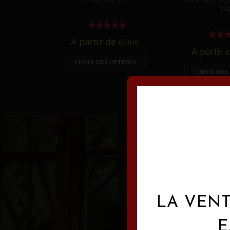
TH
A partir de
6,90
€
A partir
CHOIX DES OPTIONS
CHOIX DES
LA VENT
E