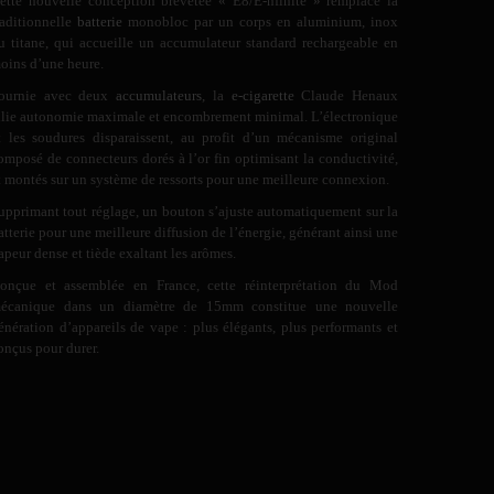
ette nouvelle conception brevetée « E8/E-nfinite » remplace la
raditionnelle
batterie
monobloc par un corps en aluminium, inox
u titane, qui accueille un accumulateur standard rechargeable en
oins d’une heure.
ournie avec deux
accumulateurs
, la
e-cigarette
Claude Henaux
llie autonomie maximale et encombrement minimal. L’électronique
t les soudures disparaissent, au profit d’un mécanisme original
omposé de connecteurs dorés à l’or fin optimisant la conductivité,
t montés sur un système de ressorts pour une meilleure connexion.
upprimant tout réglage, un bouton s’ajuste automatiquement sur la
atterie pour une meilleure diffusion de l’énergie, générant ainsi une
apeur dense et tiède exaltant les arômes.
onçue et assemblée en France, cette réinterprétation du Mod
écanique dans un diamètre de 15mm constitue une nouvelle
énération d’appareils de vape : plus élégants, plus performants et
onçus pour durer.