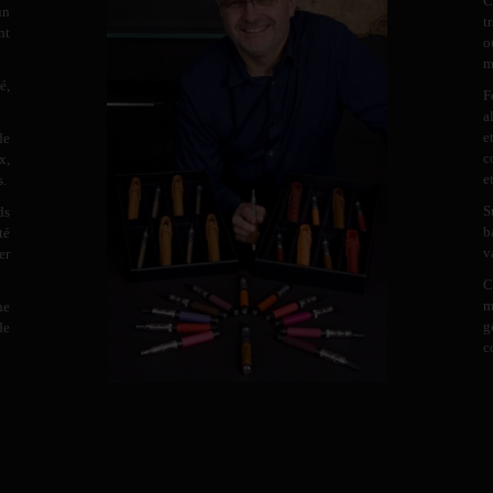
C
un
t
nt
o
m
é,
F
a
e
de
c
x,
e
s.
S
ds
b
té
v
er
C
m
ne
g
de
c