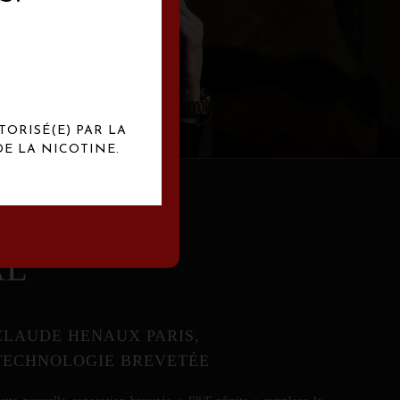
abrication
exclusives.
TORISÉ(E) PAR LA
E LA NICOTINE.
AL
CLAUDE HENAUX PARIS,
TECHNOLOGIE BREVETÉE