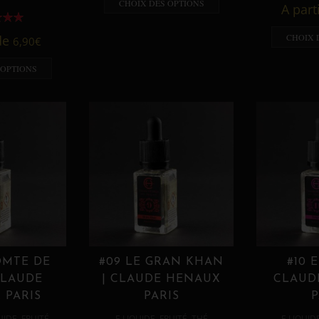
CHOIX DES OPTIONS
A part
CHOIX 
 de
6,90
€
 OPTIONS
OMTE DE
#09 LE GRAN KHAN
#10 
CLAUDE
| CLAUDE HENAUX
CLAUD
 PARIS
PARIS
P
,
,
,
,
UIDE
FRUITÉ
E LIQUIDE
FRUITÉ
THÉ
E LIQUID