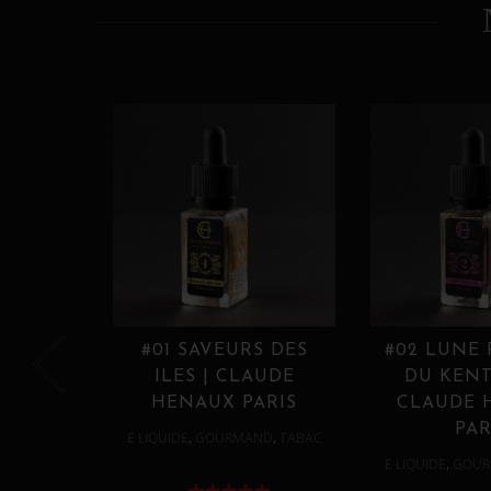
#01 SAVEURS DES
#02 LUNE
ILES | CLAUDE
DU KENT
HENAUX PARIS
CLAUDE 
PAR
,
,
E LIQUIDE
GOURMAND
TABAC
,
E LIQUIDE
GOUR