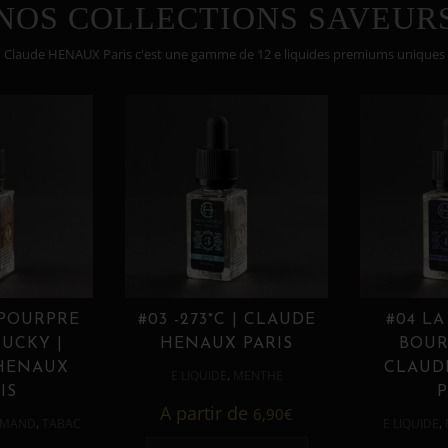
NOS COLLECTIONS SAVEUR
Claude HENAUX Paris c'est une gamme de 12 e liquides premiums uniques
 POURPRE
#03 -273°C | CLAUDE
#04 LA
UCKY |
HENAUX PARIS
BOUR
HENAUX
CLAUD
,
E LIQUIDE
MENTHE
IS
P
A partir de
6,90
€
,
,
MAND
TABAC
E LIQUIDE