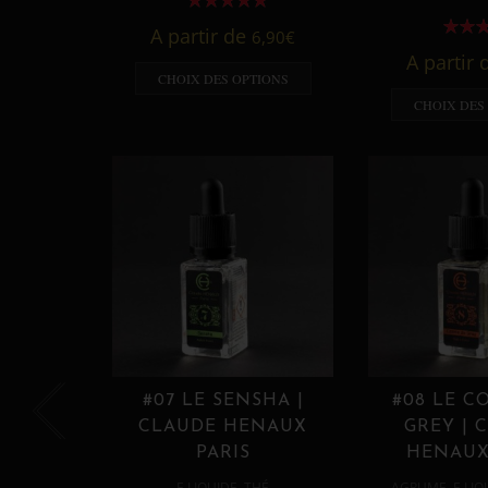
A partir de
6,90
€
A partir
CHOIX DES OPTIONS
CHOIX DES
#07 LE SENSHA |
#08 LE C
CLAUDE HENAUX
GREY | 
PARIS
HENAUX
,
,
E LIQUIDE
THÉ
AGRUME
E LIQ