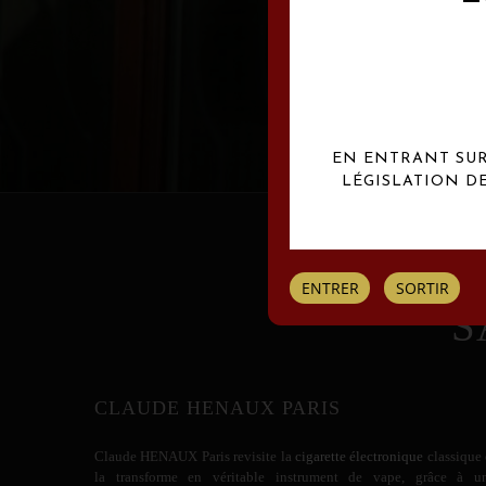
Les créations Claude
EN ENTRANT SUR 
LÉGISLATION D
ENTRER
SORTIR
S
CLAUDE HENAUX PARIS
Claude HENAUX
Paris revisite la
cigarette électronique
classique 
la transforme en véritable instrument de vape, grâce à u