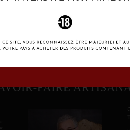
 Henaux Paris se démarquent par une originalité de
conception et une qualité de f
CE SITE, VOUS RECONNAISSEZ ÊTRE MAJEUR(E) ET AU
E VOTRE PAYS À ACHETER DES PRODUITS CONTENANT D
AVOIR-FAIRE ARTISAN
et
ne