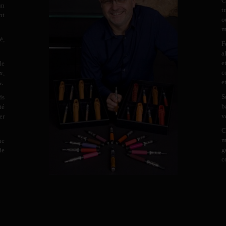
C
un
t
nt
o
m
é,
F
a
e
de
c
x,
e
s.
S
ds
b
té
v
er
C
m
ne
g
de
c