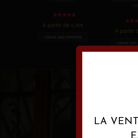
TH
A partir de
6,90
€
A partir
CHOIX DES OPTIONS
CHOIX DES
LA VENT
E