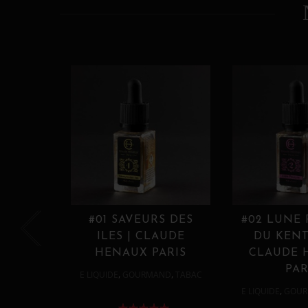
#01 SAVEURS DES
#02 LUNE
ILES | CLAUDE
DU KENT
HENAUX PARIS
CLAUDE 
PAR
,
,
E LIQUIDE
GOURMAND
TABAC
,
E LIQUIDE
GOUR