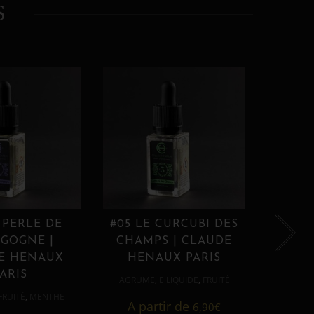
S
 PERLE DE
#05 LE CURCUBI DES
#06
GOGNE |
CHAMPS | CLAUDE
PROU
E HENAUX
HENAUX PARIS
HE
ARIS
,
,
AGRUME
E LIQUIDE
FRUITÉ
AGRUM
,
FRUITÉ
MENTHE
A partir de
6,90
€