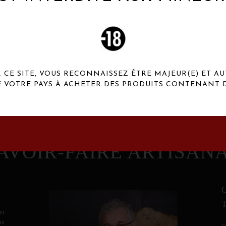
 Henaux Paris se démarquent par une originalité de
conception et une qualité de f
CE SITE, VOUS RECONNAISSEZ ÊTRE MAJEUR(E) ET AU
E VOTRE PAYS À ACHETER DES PRODUITS CONTENANT D
AVOIR-FAIRE ARTISAN
et
ne