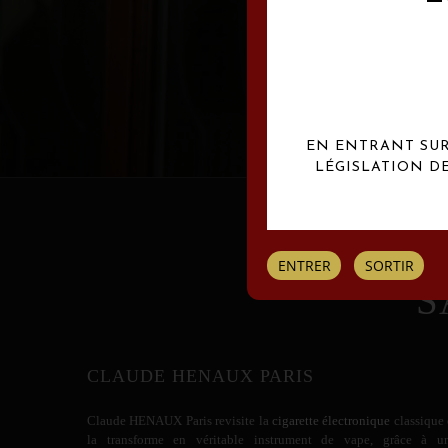
Les créations Claude
EN ENTRANT SUR 
LÉGISLATION D
ENTRER
SORTIR
S
CLAUDE HENAUX PARIS
Claude HENAUX
Paris revisite la
cigarette électronique
classique 
la transforme en véritable instrument de vape, grâce à u