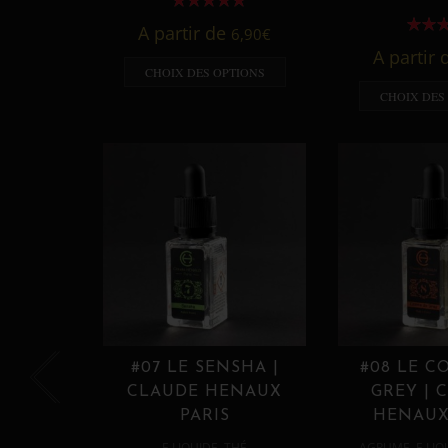
A partir de
6,90
€
A partir
CHOIX DES OPTIONS
CHOIX DES
#07 LE SENSHA |
#08 LE C
CLAUDE HENAUX
GREY | 
PARIS
HENAUX
,
,
E LIQUIDE
THÉ
AGRUME
E LIQ