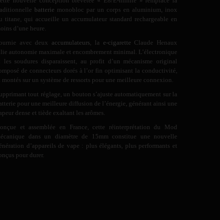
ette nouvelle conception brevetée « E8/E-nfinite » remplace la
raditionnelle
batterie
monobloc par un corps en aluminium, inox
u titane, qui accueille un accumulateur standard rechargeable en
oins d’une heure.
ournie avec deux
accumulateurs
, la
e-cigarette
Claude Henaux
llie autonomie maximale et encombrement minimal. L’électronique
t les soudures disparaissent, au profit d’un mécanisme original
omposé de connecteurs dorés à l’or fin optimisant la conductivité,
t montés sur un système de ressorts pour une meilleure connexion.
upprimant tout réglage, un bouton s’ajuste automatiquement sur la
atterie pour une meilleure diffusion de l’énergie, générant ainsi une
apeur dense et tiède exaltant les arômes.
onçue et assemblée en France, cette réinterprétation du Mod
écanique dans un diamètre de 15mm constitue une nouvelle
énération d’appareils de vape : plus élégants, plus performants et
onçus pour durer.