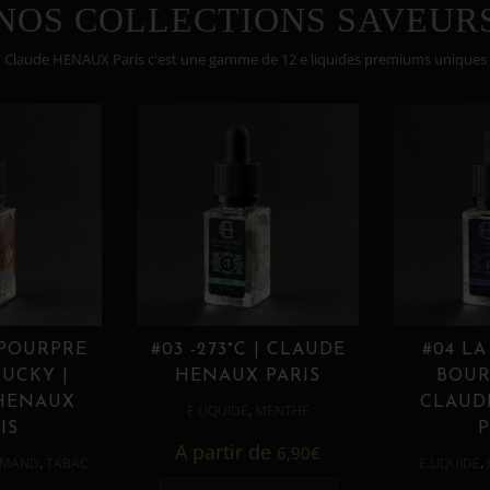
NOS COLLECTIONS SAVEUR
Claude HENAUX Paris c'est une gamme de 12 e liquides premiums uniques
 POURPRE
#03 -273°C | CLAUDE
#04 LA
UCKY |
HENAUX PARIS
BOUR
HENAUX
CLAUD
,
E LIQUIDE
MENTHE
IS
P
A partir de
6,90
€
,
,
MAND
TABAC
E LIQUIDE