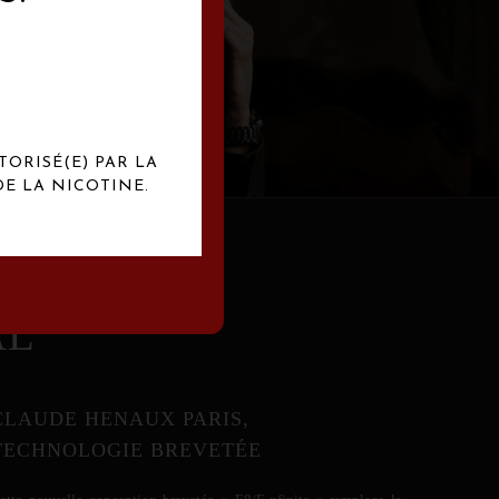
abrication
exclusives.
TORISÉ(E) PAR LA
E LA NICOTINE.
AL
CLAUDE HENAUX PARIS,
TECHNOLOGIE BREVETÉE