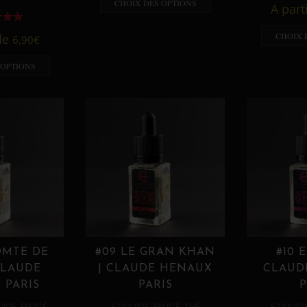
CHOIX DES OPTIONS
A part
CHOIX 
 de
6,90
€
 OPTIONS
OMTE DE
#09 LE GRAN KHAN
#10 
CLAUDE
| CLAUDE HENAUX
CLAUD
 PARIS
PARIS
P
,
,
,
,
UIDE
FRUITÉ
E LIQUIDE
FRUITÉ
THÉ
E LIQUID