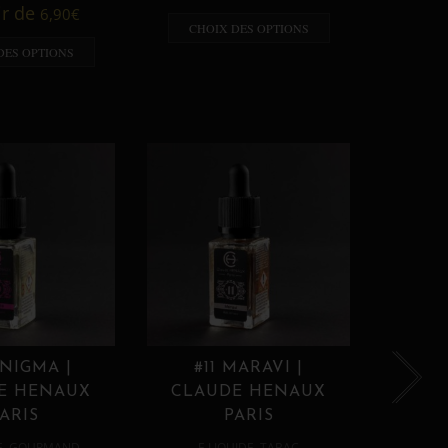
A p
ir de
6,90
€
CHOIX DES OPTIONS
CHO
DES OPTIONS
ENIGMA |
#11 MARAVI |
#12
E HENAUX
CLAUDE HENAUX
CLA
ARIS
PARIS
,
,
E
GOURMAND
E LIQUIDE
TABAC
E 