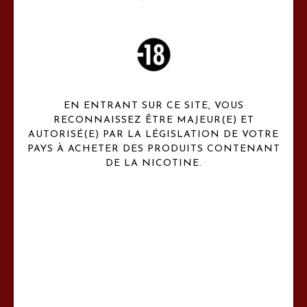
NOS COLLECTIONS
EN ENTRANT SUR CE SITE, VOUS
SAVEURS
RECONNAISSEZ ÊTRE MAJEUR(E) ET
AUTORISÉ(E) PAR LA LÉGISLATION DE VOTRE
Claude HENAUX Paris c'est une gamme de 12 e liquides premiums
uniques
PAYS À ACHETER DES PRODUITS CONTENANT
DE LA NICOTINE.