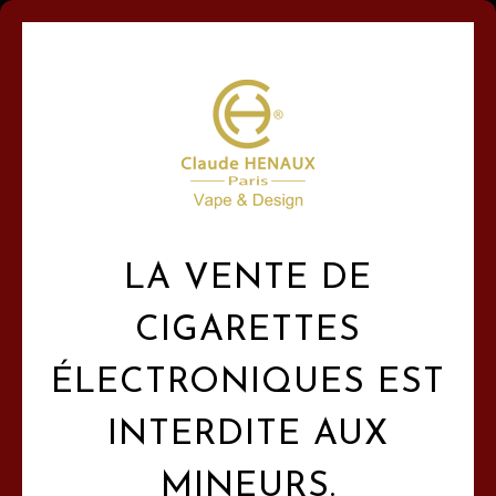
0,00
LA VENTE DE
CIGARETTES
ÉLECTRONIQUES EST
INTERDITE AUX
MINEURS.