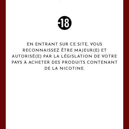
NOS COLLECTIONS
EN ENTRANT SUR CE SITE, VOUS
SAVEURS
RECONNAISSEZ ÊTRE MAJEUR(E) ET
AUTORISÉ(E) PAR LA LÉGISLATION DE VOTRE
Claude HENAUX Paris c'est une gamme de 12 e liquides premiums
uniques
PAYS À ACHETER DES PRODUITS CONTENANT
DE LA NICOTINE.