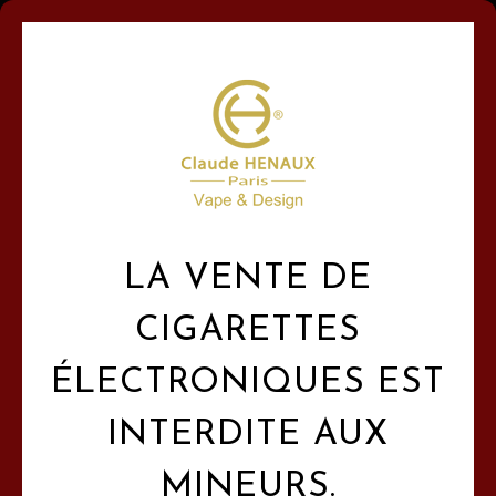
0,00
LA VENTE DE
CIGARETTES
ÉLECTRONIQUES EST
INTERDITE AUX
MINEURS.