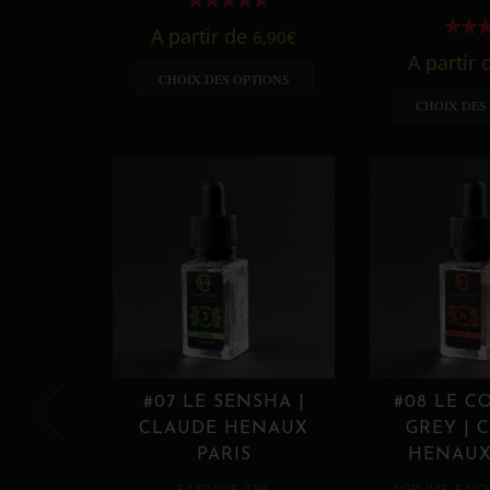
A partir de
6,90
€
A partir
CHOIX DES OPTIONS
CHOIX DES
#07 LE SENSHA |
#08 LE C
CLAUDE HENAUX
GREY | 
PARIS
HENAUX
,
,
E LIQUIDE
THÉ
AGRUME
E LIQ