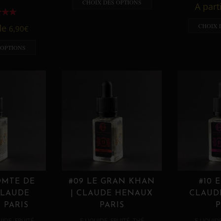
CHOIX DES OPTIONS
A part
CHOIX 
 de
6,90
€
 OPTIONS
OMTE DE
#09 LE GRAN KHAN
#10 
CLAUDE
| CLAUDE HENAUX
CLAUD
 PARIS
PARIS
P
,
,
,
,
UIDE
FRUITÉ
E LIQUIDE
FRUITÉ
THÉ
E LIQUID