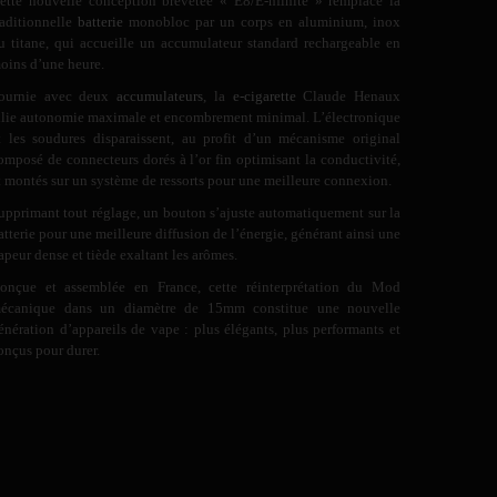
ette nouvelle conception brevetée « E8/E-nfinite » remplace la
raditionnelle
batterie
monobloc par un corps en aluminium, inox
u titane, qui accueille un accumulateur standard rechargeable en
oins d’une heure.
ournie avec deux
accumulateurs
, la
e-cigarette
Claude Henaux
llie autonomie maximale et encombrement minimal. L’électronique
t les soudures disparaissent, au profit d’un mécanisme original
omposé de connecteurs dorés à l’or fin optimisant la conductivité,
t montés sur un système de ressorts pour une meilleure connexion.
upprimant tout réglage, un bouton s’ajuste automatiquement sur la
atterie pour une meilleure diffusion de l’énergie, générant ainsi une
apeur dense et tiède exaltant les arômes.
onçue et assemblée en France, cette réinterprétation du Mod
écanique dans un diamètre de 15mm constitue une nouvelle
énération d’appareils de vape : plus élégants, plus performants et
onçus pour durer.