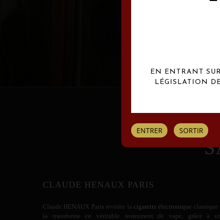
Les créations Claude
EN ENTRANT SUR 
LÉGISLATION D
ENTRER
SORTIR
S
CLAUDE HENAUX PARIS
Claude HENAUX
Paris revisite la
cigarette électronique
classique 
la transforme en véritable instrument de vape, grâce à u