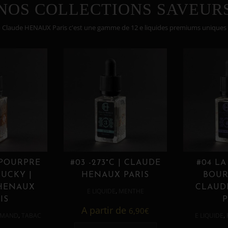
NOS COLLECTIONS SAVEUR
Claude HENAUX Paris c'est une gamme de 12 e liquides premiums uniques
 POURPRE
#03 -273°C | CLAUDE
#04 LA
UCKY |
HENAUX PARIS
BOUR
HENAUX
CLAUD
,
E LIQUIDE
MENTHE
IS
P
A partir de
6,90
€
,
,
MAND
TABAC
E LIQUIDE