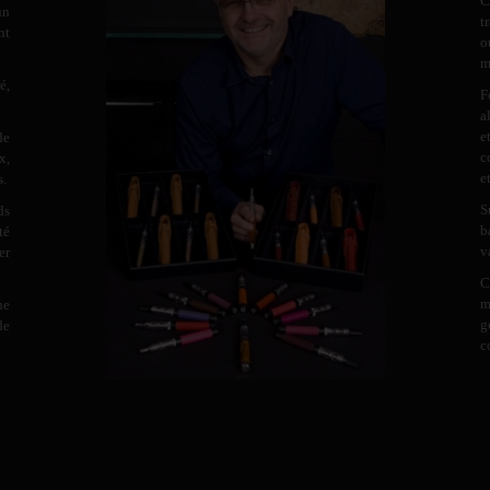
C
un
t
nt
o
m
é,
F
a
e
de
c
x,
e
s.
S
ds
b
té
v
er
C
m
ne
g
de
c