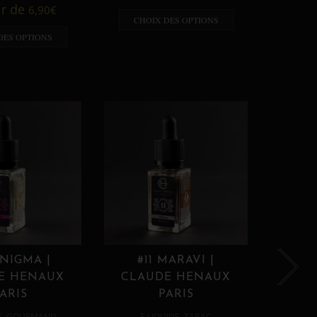
A p
ir de
6,90
€
CHOIX DES OPTIONS
CHO
DES OPTIONS
ENIGMA |
#11 MARAVI |
#12
E HENAUX
CLAUDE HENAUX
CLA
ARIS
PARIS
,
,
E
GOURMAND
E LIQUIDE
TABAC
E 