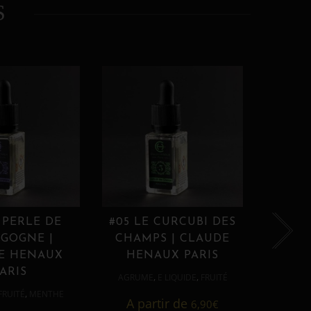
S
 PERLE DE
#05 LE CURCUBI DES
#06
GOGNE |
CHAMPS | CLAUDE
PROU
E HENAUX
HENAUX PARIS
HE
ARIS
,
,
AGRUME
E LIQUIDE
FRUITÉ
AGRUM
,
FRUITÉ
MENTHE
A partir de
6,90
€