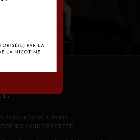
abrication
exclusives.
TORISÉ(E) PAR LA
E LA NICOTINE.
AL
CLAUDE HENAUX PARIS,
TECHNOLOGIE BREVETÉE