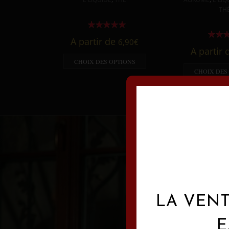
TH
A partir de
6,90
€
A partir
CHOIX DES OPTIONS
CHOIX DES
LA VENT
E