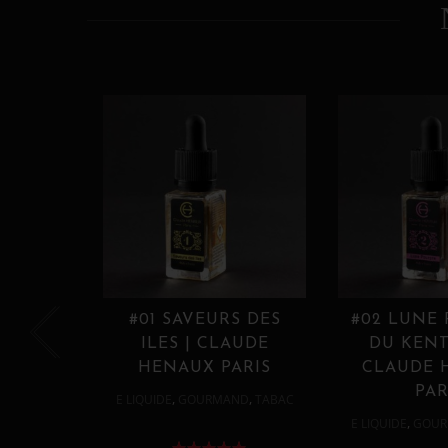
#01 SAVEURS DES
#02 LUNE
ILES | CLAUDE
DU KENT
HENAUX PARIS
CLAUDE 
PAR
,
,
E LIQUIDE
GOURMAND
TABAC
,
E LIQUIDE
GOUR