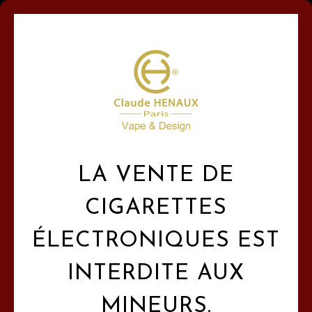
0,00
LA VENTE DE
CIGARETTES
ÉLECTRONIQUES EST
INTERDITE AUX
MINEURS.