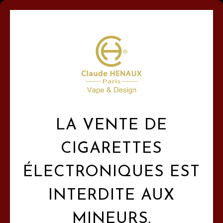
0,00
LA VENTE DE
CIGARETTES
ÉLECTRONIQUES EST
INTERDITE AUX
MINEURS.