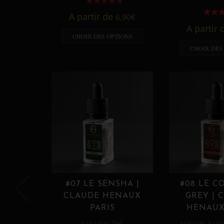
A partir de
6,90
€
A partir
CHOIX DES OPTIONS
CHOIX DES
#07 LE SENSHA |
#08 LE C
CLAUDE HENAUX
GREY | 
PARIS
HENAUX
,
,
E LIQUIDE
THÉ
AGRUME
E LIQ