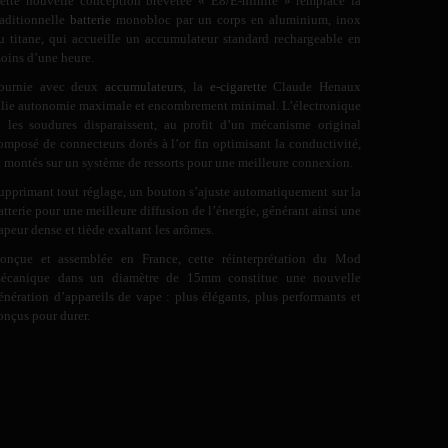
ette nouvelle conception brevetée « E8/E-nfinite » remplace la
raditionnelle
batterie
monobloc par un corps en aluminium, inox
u titane, qui accueille un accumulateur standard rechargeable en
oins d’une heure.
ournie avec deux
accumulateurs
, la
e-cigarette
Claude Henaux
llie autonomie maximale et encombrement minimal. L’électronique
t les soudures disparaissent, au profit d’un mécanisme original
omposé de connecteurs dorés à l’or fin optimisant la conductivité,
t montés sur un système de ressorts pour une meilleure connexion.
upprimant tout réglage, un bouton s’ajuste automatiquement sur la
atterie pour une meilleure diffusion de l’énergie, générant ainsi une
apeur dense et tiède exaltant les arômes.
onçue et assemblée en France, cette réinterprétation du Mod
écanique dans un diamètre de 15mm constitue une nouvelle
énération d’appareils de vape : plus élégants, plus performants et
onçus pour durer.