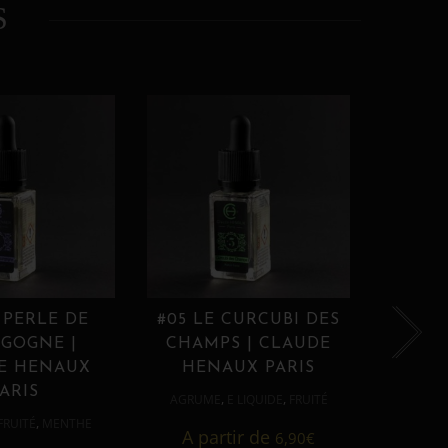
S
 PERLE DE
#05 LE CURCUBI DES
#06
GOGNE |
CHAMPS | CLAUDE
PROU
E HENAUX
HENAUX PARIS
HE
ARIS
,
,
AGRUME
E LIQUIDE
FRUITÉ
AGRUM
,
FRUITÉ
MENTHE
A partir de
6,90
€