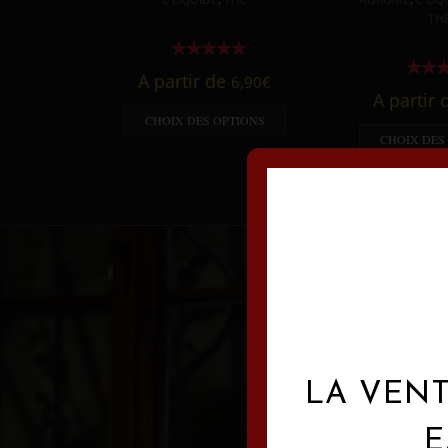
TH
A partir de
6,90
€
A partir
CHOIX DES OPTIONS
CHOIX DES
LA VENT
E