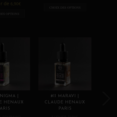
A p
ir de
6,90
€
CHOIX DES OPTIONS
CHO
DES OPTIONS
ENIGMA |
#11 MARAVI |
#12
E HENAUX
CLAUDE HENAUX
CLA
ARIS
PARIS
,
,
E
GOURMAND
E LIQUIDE
TABAC
E 