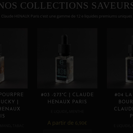
NOS COLLECTIONS SAVEUR
Claude HENAUX Paris c'est une gamme de 12 e liquides premiums uniques
 POURPRE
#03 -273°C | CLAUDE
#04 LA
UCKY |
HENAUX PARIS
BOUR
HENAUX
CLAUD
,
E LIQUIDE
MENTHE
IS
P
A partir de
6,90
€
,
,
MAND
TABAC
E LIQUIDE