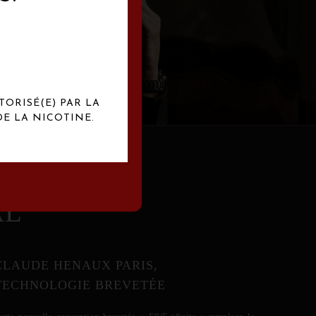
abrication
exclusives.
TORISÉ(E) PAR LA
E LA NICOTINE.
AL
CLAUDE HENAUX PARIS,
TECHNOLOGIE BREVETÉE