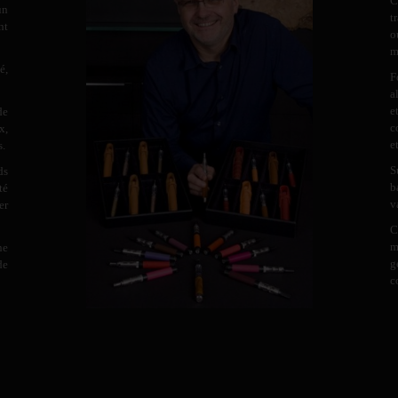
C
un
t
nt
o
m
é,
F
a
e
de
c
x,
e
s.
S
ds
b
té
v
er
C
m
ne
g
de
c