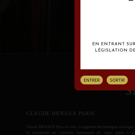
Les créations Claude
EN ENTRANT SUR 
LÉGISLATION D
ENTRER
SORTIR
S
CLAUDE HENAUX PARIS
Claude HENAUX
Paris revisite la
cigarette électronique
classique 
la transforme en véritable instrument de vape, grâce à u