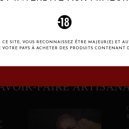
 Henaux Paris se démarquent par une originalité de
conception et une qualité de f
CE SITE, VOUS RECONNAISSEZ ÊTRE MAJEUR(E) ET AU
E VOTRE PAYS À ACHETER DES PRODUITS CONTENANT D
AVOIR-FAIRE ARTISAN
et
ne