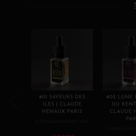
#01 SAVEURS DES
#02 LUNE
ILES | CLAUDE
DU KENT
HENAUX PARIS
CLAUDE 
PAR
,
,
E LIQUIDE
GOURMAND
TABAC
,
E LIQUIDE
GOUR