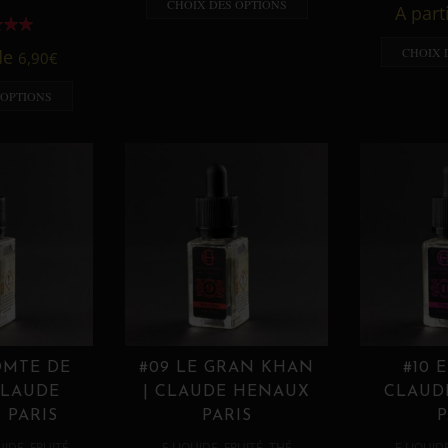
CHOIX DES OPTIONS
A part
CHOIX 
 de
6,90
€
 OPTIONS
OMTE DE
#09 LE GRAN KHAN
#10 
CLAUDE
| CLAUDE HENAUX
CLAUD
 PARIS
PARIS
P
,
,
,
,
UIDE
FRUITÉ
E LIQUIDE
FRUITÉ
THÉ
E LIQUID