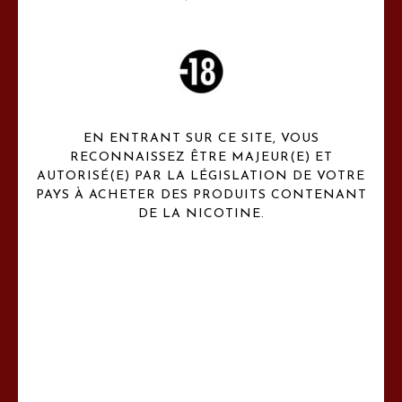
NOS COLLECTIONS
EN ENTRANT SUR CE SITE, VOUS
SAVEURS
RECONNAISSEZ ÊTRE MAJEUR(E) ET
AUTORISÉ(E) PAR LA LÉGISLATION DE VOTRE
Claude HENAUX Paris c'est une gamme de 12 e liquides premiums
uniques
PAYS À ACHETER DES PRODUITS CONTENANT
DE LA NICOTINE.