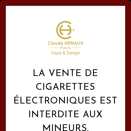
0,00
LA VENTE DE
CIGARETTES
ÉLECTRONIQUES EST
INTERDITE AUX
MINEURS.