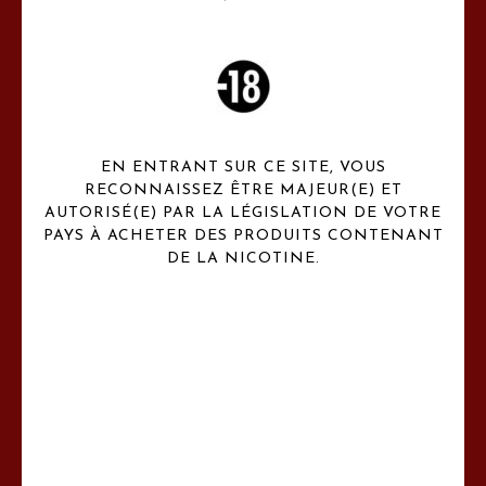
NOS COLLECTIONS
EN ENTRANT SUR CE SITE, VOUS
SAVEURS
RECONNAISSEZ ÊTRE MAJEUR(E) ET
AUTORISÉ(E) PAR LA LÉGISLATION DE VOTRE
Claude HENAUX Paris c'est une gamme de 12 e liquides premiums
uniques
PAYS À ACHETER DES PRODUITS CONTENANT
DE LA NICOTINE.