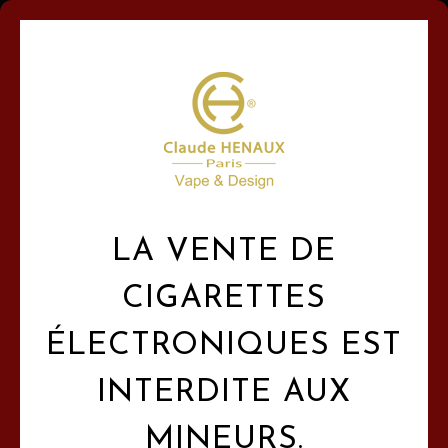
0,00
LA VENTE DE
CIGARETTES
ÉLECTRONIQUES EST
INTERDITE AUX
MINEURS.