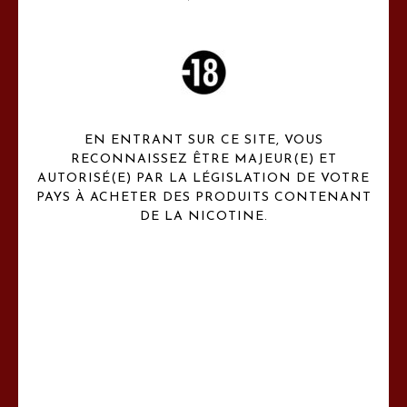
NOS COLLECTIONS
EN ENTRANT SUR CE SITE, VOUS
SAVEURS
RECONNAISSEZ ÊTRE MAJEUR(E) ET
AUTORISÉ(E) PAR LA LÉGISLATION DE VOTRE
Claude HENAUX Paris c'est une gamme de 12 e liquides premiums
uniques
PAYS À ACHETER DES PRODUITS CONTENANT
DE LA NICOTINE.