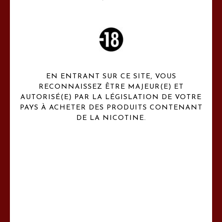
NOS COLLECTIONS
EN ENTRANT SUR CE SITE, VOUS
SAVEURS
RECONNAISSEZ ÊTRE MAJEUR(E) ET
AUTORISÉ(E) PAR LA LÉGISLATION DE VOTRE
Claude HENAUX Paris c'est une gamme de 12 e liquides premiums
uniques
PAYS À ACHETER DES PRODUITS CONTENANT
DE LA NICOTINE.