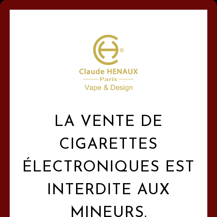
0,00
LA VENTE DE
CIGARETTES
ÉLECTRONIQUES EST
INTERDITE AUX
MINEURS.