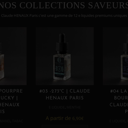
NOS COLLECTIONS SAVEUR
Claude HENAUX Paris c'est une gamme de 12 e liquides premiums uniques
 POURPRE
#03 -273°C | CLAUDE
#04 LA
UCKY |
HENAUX PARIS
BOUR
HENAUX
CLAUD
,
E LIQUIDE
MENTHE
IS
P
A partir de
6,90
€
,
,
MAND
TABAC
E LIQUIDE