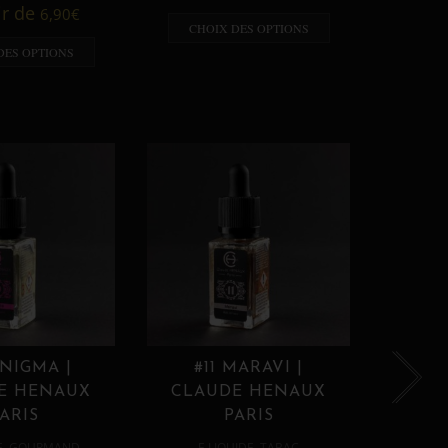
A p
ir de
6,90
€
CHOIX DES OPTIONS
CHO
DES OPTIONS
ENIGMA |
#11 MARAVI |
#12
E HENAUX
CLAUDE HENAUX
CLA
ARIS
PARIS
,
,
E
GOURMAND
E LIQUIDE
TABAC
E 