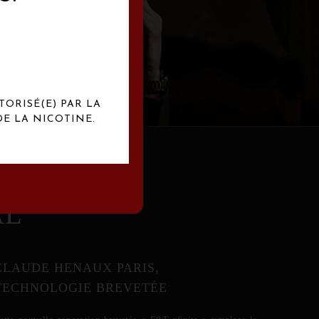
abrication
exclusives.
TORISÉ(E) PAR LA
E LA NICOTINE.
AL
CLAUDE HENAUX PARIS,
TECHNOLOGIE BREVETÉE