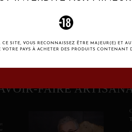
 Henaux Paris se démarquent par une originalité de
conception et une qualité de f
CE SITE, VOUS RECONNAISSEZ ÊTRE MAJEUR(E) ET AU
E VOTRE PAYS À ACHETER DES PRODUITS CONTENANT D
AVOIR-FAIRE ARTISAN
et
ne