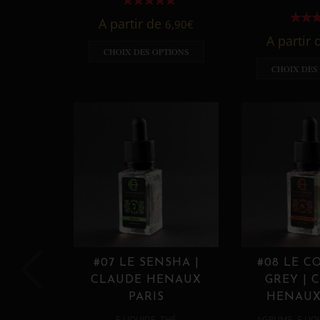
A partir de
6,90
€
A partir
CHOIX DES OPTIONS
CHOIX DES
#07 LE SENSHA |
#08 LE C
CLAUDE HENAUX
GREY | 
PARIS
HENAUX
,
,
E LIQUIDE
THÉ
AGRUME
E LIQ