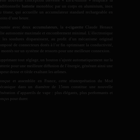
ette nouvelle conception brevetée « E8/E-nfinite » remplace la
raditionnelle
batterie
monobloc par un corps en aluminium, inox
u titane, qui accueille un accumulateur standard rechargeable en
oins d’une heure.
ournie avec deux
accumulateurs
, la
e-cigarette
Claude Henaux
llie autonomie maximale et encombrement minimal. L’électronique
t les soudures disparaissent, au profit d’un mécanisme original
omposé de connecteurs dorés à l’or fin optimisant la conductivité,
t montés sur un système de ressorts pour une meilleure connexion.
upprimant tout réglage, un bouton s’ajuste automatiquement sur la
atterie pour une meilleure diffusion de l’énergie, générant ainsi une
apeur dense et tiède exaltant les arômes.
onçue et assemblée en France, cette réinterprétation du Mod
écanique dans un diamètre de 15mm constitue une nouvelle
énération d’appareils de vape : plus élégants, plus performants et
onçus pour durer.