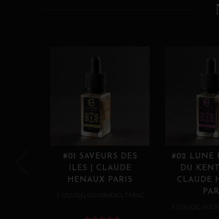
#01 SAVEURS DES
#02 LUNE
ILES | CLAUDE
DU KENT
HENAUX PARIS
CLAUDE 
PAR
,
,
E LIQUIDE
GOURMAND
TABAC
,
E LIQUIDE
GOUR