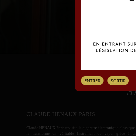
Les créations Claude
EN ENTRANT SUR 
LÉGISLATION D
ENTRER
SORTIR
S
CLAUDE HENAUX PARIS
Claude HENAUX
Paris revisite la
cigarette électronique
classique 
la transforme en véritable instrument de vape, grâce à u