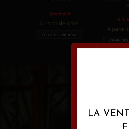
TH
A partir de
6,90
€
A partir
CHOIX DES OPTIONS
CHOIX DES
LA VENT
E