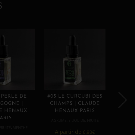
S
 PERLE DE
#05 LE CURCUBI DES
#06
GOGNE |
CHAMPS | CLAUDE
PROU
E HENAUX
HENAUX PARIS
HE
ARIS
,
,
AGRUME
E LIQUIDE
FRUITÉ
AGRUM
,
FRUITÉ
MENTHE
A partir de
6,90
€