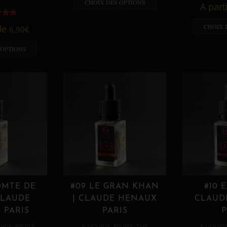
CHOIX DES OPTIONS
A part
CHOIX 
 de
6,90
€
 OPTIONS
OMTE DE
#09 LE GRAN KHAN
#10 
CLAUDE
| CLAUDE HENAUX
CLAUD
 PARIS
PARIS
P
,
,
,
,
UIDE
FRUITÉ
E LIQUIDE
FRUITÉ
THÉ
E LIQUID