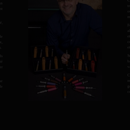
C
un
t
nt
o
m
é,
F
a
e
de
c
x,
e
s.
S
ds
b
té
v
er
C
m
ne
g
de
c