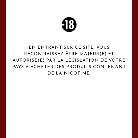
NOS COLLECTIONS
EN ENTRANT SUR CE SITE, VOUS
SAVEURS
RECONNAISSEZ ÊTRE MAJEUR(E) ET
AUTORISÉ(E) PAR LA LÉGISLATION DE VOTRE
Claude HENAUX Paris c'est une gamme de 12 e liquides premiums
uniques
PAYS À ACHETER DES PRODUITS CONTENANT
DE LA NICOTINE.