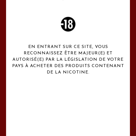
NOS COLLECTIONS
EN ENTRANT SUR CE SITE, VOUS
SAVEURS
RECONNAISSEZ ÊTRE MAJEUR(E) ET
AUTORISÉ(E) PAR LA LÉGISLATION DE VOTRE
Claude HENAUX Paris c'est une gamme de 12 e liquides premiums
uniques
PAYS À ACHETER DES PRODUITS CONTENANT
DE LA NICOTINE.