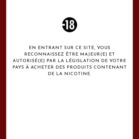
NOS COLLECTIONS
EN ENTRANT SUR CE SITE, VOUS
SAVEURS
RECONNAISSEZ ÊTRE MAJEUR(E) ET
AUTORISÉ(E) PAR LA LÉGISLATION DE VOTRE
Claude HENAUX Paris c'est une gamme de 12 e liquides premiums
uniques
PAYS À ACHETER DES PRODUITS CONTENANT
DE LA NICOTINE.