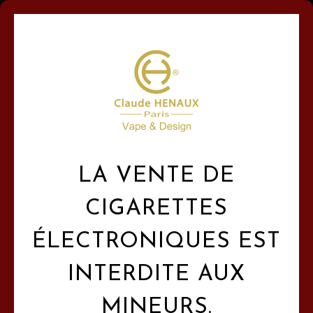
0,00
LA VENTE DE
CIGARETTES
ÉLECTRONIQUES EST
INTERDITE AUX
MINEURS.