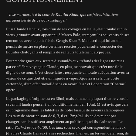
” Il se murmurait à la cour de Kubilaï Khan, que les frères Vénitiens
auraient hérité de ce doux mélange.”
Et si Claude Henaux, lors d’un de ses voyages en Italie, était tombé sur un
vieux grimoire ayant appartenu à Marco Polo, retraçant les souvenirs de ses
rencontres avec le petit-fils de Gengis Khan ?. Manuscrit qui lui aurait
permis de mettre en place certaines recettes pour, ensuite, concocter des
liquides chatoyants et remplis de senteurs totalement atypiques.
Pour rendre grâce aux secrets dissimulés aux tréfonds des lignes noircies
par ce célèbre voyageur, Claude, en plus, ne pouvait que créer une fiole
digne de ce nom. C’est chose faite : réceptacle en totale adéquation avec sa
vision de ce que doit être un liquide à vaper. Ajoutez à cela une boite
cartonnée, d’un effet travaillé sans en avoir l’air : et l’opération “Charme”
opère.
Le packaging d’origine est en 30ml, mais comme la plupart d’entre vous le
savent, il faudra penser à un conditionnement en 10ml. M’est avis que cela
est programmé dans les tablettes de notre faiseur de saveurs alambiquées.
Les taux de nicotine sont de 0, 3, 6 et 12mg/ml. ils ne devraient pas
changer, car ils suffisent amplement au public auquel ils s’adressent. Le
ratio PG/VG est de 40/60. Ces taux sont ceux qui correspondent le mieux
(d’après Claude Henaux) à ses recherches. Il en est un fervent défenseur, ils