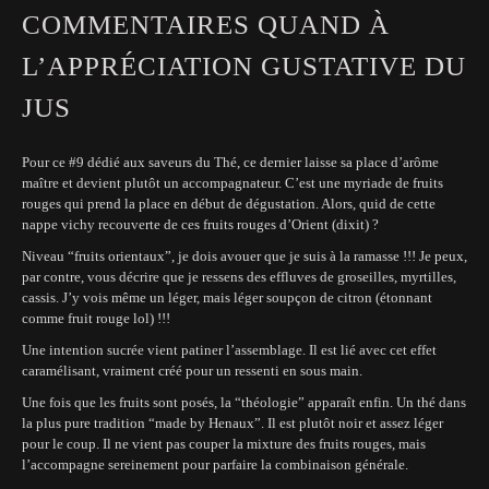
COMMENTAIRES QUAND À
L’APPRÉCIATION GUSTATIVE DU
JUS
Pour ce #9 dédié aux saveurs du Thé, ce dernier laisse sa place d’arôme
maître et devient plutôt un accompagnateur. C’est une myriade de fruits
rouges qui prend la place en début de dégustation. Alors, quid de cette
nappe vichy recouverte de ces fruits rouges d’Orient (dixit) ?
Niveau “fruits orientaux”, je dois avouer que je suis à la ramasse !!! Je peux,
par contre, vous décrire que je ressens des effluves de groseilles, myrtilles,
cassis. J’y vois même un léger, mais léger soupçon de citron (étonnant
comme fruit rouge lol) !!!
Une intention sucrée vient patiner l’assemblage. Il est lié avec cet effet
caramélisant, vraiment créé pour un ressenti en sous main.
Une fois que les fruits sont posés, la “théologie” apparaît enfin. Un thé dans
la plus pure tradition “made by Henaux”. Il est plutôt noir et assez léger
pour le coup. Il ne vient pas couper la mixture des fruits rouges, mais
l’accompagne sereinement pour parfaire la combinaison générale.