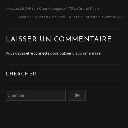
«
Revue LE VAPELIER par Papagallo | #9 Le Grand Khan
Revue LE VAPELIER par Zed | #2 Lune Pourpre du Kentucky
»
LAISSER UN COMMENTAIRE
Vous devez
être connecté
pour publier un commentaire.
CHERCHER