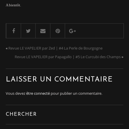
A bientôt.
«
Revue LE VAPELIER par Zed | #4 La Perle de Bourgogne
Revue LE VAPELIER par Papagallo | #5 Le Curcubi des Champs
»
LAISSER UN COMMENTAIRE
Vous devez
être connecté
pour publier un commentaire.
CHERCHER