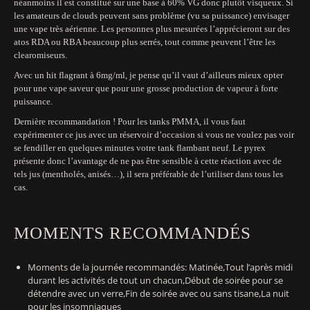
néanmoins il est constitué sur une base à 60% VG donc plutôt visqueux. Si
les amateurs de clouds peuvent sans problème (vu sa puissance) envisager
une vape très aérienne. Les personnes plus mesurées l’apprécieront sur des
atos RDA ou RBA beaucoup plus serrés, tout comme peuvent l’être les
clearomiseurs.
Avec un hit flagrant à 6mg/ml, je pense qu’il vaut d’ailleurs mieux opter
pour une vape saveur que pour une grosse production de vapeur à forte
puissance.
Dernière recommandation ! Pour les tanks PMMA, il vous faut
expérimenter ce jus avec un réservoir d’occasion si vous ne voulez pas voir
se fendiller en quelques minutes votre tank flambant neuf. Le pyrex
présente donc l’avantage de ne pas être sensible à cette réaction avec de
tels jus (mentholés, anisés…), il sera préférable de l’utiliser dans tous les
cas.
MOMENTS RECOMMANDÉS
Moments de la journée recommandés: Matinée,Tout l’après midi
durant les activités de tout un chacun,Début de soirée pour se
détendre avec un verre,Fin de soirée avec ou sans tisane,La nuit
pour les insomniaques