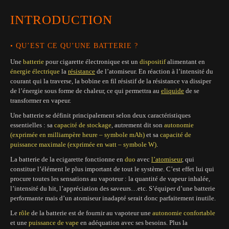
INTRODUCTION
• QU’EST CE QU’UNE BATTERIE ?
Une
batterie
pour cigarette électronique est un
dispositif
alimentant en
énergie électrique
la
résistance
de l’atomiseur. En réaction à l’intensité du
courant qui la traverse, la bobine en fil résistif de la résistance va dissiper
de l’énergie sous forme de chaleur, ce qui permettra au
eliquide
de se
transformer en vapeur.
Une batterie se définit principalement selon deux caractéristiques
essentielles : sa
capacité de stockage
, autrement dit son
autonomie
(exprimée en milliampère heure – symbole mAh)
et sa
capacité de
puissance maximale (exprimée en watt – symbole W)
.
La batterie de la ecigarette fonctionne en
duo
avec
l’atomiseur
, qui
constitue l’élément le plus important de tout le système. C’est effet lui qui
procure toutes les sensations au vapoteur : la quantité de vapeur inhalée,
l’intensité du hit, l’appréciation des saveurs…etc. S’équiper d’une batterie
performante mais d’un atomiseur inadapté serait donc parfaitement inutile.
Le
rôle
de la batterie est de fournir au vapoteur une
autonomie confortable
et une
puissance de vape
en adéquation avec ses besoins. Plus la