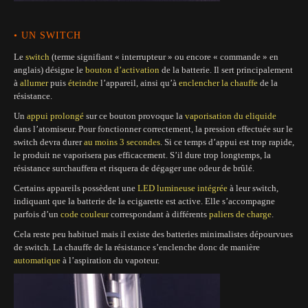
• UN SWITCH
Le
switch
(terme signifiant « interrupteur » ou encore « commande » en
anglais) désigne le
bouton d’activation
de la batterie. Il sert principalement
à
allumer
puis
éteindre
l’appareil, ainsi qu’à
enclencher la chauffe
de la
résistance.
Un
appui prolongé
sur ce bouton provoque la
vaporisation du eliquide
dans l’atomiseur. Pour fonctionner correctement, la pression effectuée sur le
switch devra durer
au moins 3 secondes
. Si ce temps d’appui est trop rapide,
le produit ne vaporisera pas efficacement. S’il dure trop longtemps, la
résistance surchauffera et risquera de dégager une odeur de brûlé.
Certains appareils possèdent une
LED lumineuse intégrée
à leur switch,
indiquant que la batterie de la ecigarette est active. Elle s’accompagne
parfois d’un
code couleur
correspondant à différents
paliers de charge
.
Cela reste peu habituel mais il existe des batteries minimalistes dépourvues
de switch. La chauffe de la résistance s’enclenche donc de manière
automatique
à l’aspiration du vapoteur.