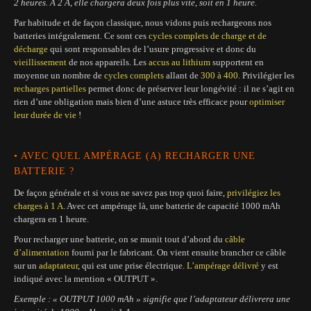
2 heures. A 2 A, elle chargera deux fois plus vite, soit en 1 heure.
Par habitude et de façon classique, nous vidons puis rechargeons nos
batteries intégralement. Ce sont ces
cycles complets de charge et de
décharge
qui sont responsables de l’usure progressive et donc du
vieillissement
de nos appareils. Les
accus au lithium
supportent en
moyenne un nombre de
cycles complets
allant de
300 à 400
. Privilégier les
recharges partielles
permet donc de préserver leur longévité : il ne s’agit en
rien d’une obligation mais bien d’une astuce très efficace pour
optimiser
leur durée de vie
!
• AVEC QUEL AMPÉRAGE (A) RECHARGER UNE
BATTERIE ?
De façon générale et si vous ne savez pas trop quoi faire,
privilégiez les
charges à 1 A
. Avec cet ampérage là, une batterie de capacité 1000 mAh
chargera en 1 heure.
Pour recharger une batterie, on se munit tout d’abord du
câble
d’alimentation
fourni par le fabricant. On vient ensuite brancher ce câble
sur un
adaptateur
, qui est une prise électrique.
L’ampérage
délivré
y est
indiqué avec la mention « OUTPUT ».
Exemple : « OUTPUT 1000 mAh » signifie que l’adaptateur délivrera une