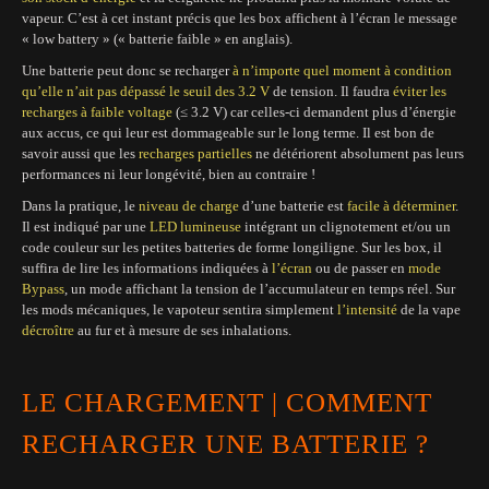
vapeur. C’est à cet instant précis que les box affichent à l’écran le message
« low battery » (« batterie faible » en anglais).
Une batterie peut donc se recharger
à n’importe quel moment à condition
qu’elle n’ait pas dépassé le seuil des 3.2 V
de tension. Il faudra
éviter les
recharges à faible voltage
(≤ 3.2 V) car celles-ci demandent plus d’énergie
aux accus, ce qui leur est dommageable sur le long terme. Il est bon de
savoir aussi que les
recharges partielles
ne détériorent absolument pas leurs
performances ni leur longévité, bien au contraire !
Dans la pratique, le
niveau de charge
d’une batterie est
facile à déterminer
.
Il est indiqué par une
LED
lumineuse
intégrant un clignotement et/ou un
code couleur sur les petites batteries de forme longiligne. Sur les box, il
suffira de lire les informations indiquées à
l’écran
ou de passer en
mode
Bypass
, un mode affichant la tension de l’accumulateur en temps réel. Sur
les mods mécaniques, le vapoteur sentira simplement
l’intensité
de la vape
décroître
au fur et à mesure de ses inhalations.
LE CHARGEMENT | COMMENT
RECHARGER UNE BATTERIE ?