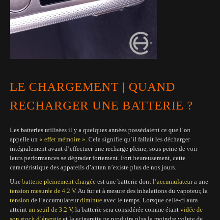
LE CHARGEMENT | QUAND
RECHARGER UNE BATTERIE ?
Les batteries utilisées il y a quelques années possédaient ce que l’on
appelle un
« effet mémoire »
. Cela signifie qu’il fallait les décharger
intégralement avant d’effectuer une recharge pleine, sous peine de voir
leurs performances se dégrader fortement. Fort heureusement, cette
caractéristique des appareils d’antan n’existe plus de nos jours.
Une
batterie pleinement chargée
est une batterie dont
l’accumulateur
a une
tension mesurée de 4.2 V
. Au fur et à mesure des inhalations du vapoteur, la
tension
de l’accumulateur
diminue
avec le temps. Lorsque celle-ci aura
atteint
un seuil de 3.2 V
, la batterie sera considérée comme étant
vidée de
son stock d’énergie
et la ecigarette ne produira plus la moindre volute de