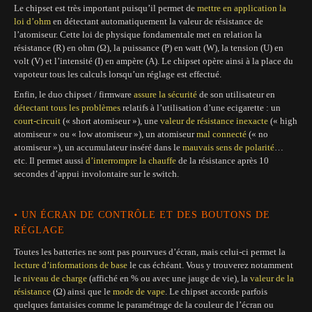
Le chipset est très important puisqu’il permet de
mettre en application la
loi d’ohm
en détectant automatiquement la valeur de résistance de
l’atomiseur. Cette loi de physique fondamentale met en relation la
résistance (R) en ohm (Ω), la puissance (P) en watt (W), la tension (U) en
volt (V) et l’intensité (I) en ampère (A). Le chipset opère ainsi à la place du
vapoteur tous les calculs lorsqu’un réglage est effectué.
Enfin, le duo chipset / firmware
assure la sécurité
de son utilisateur en
détectant tous les problèmes
relatifs à l’utilisation d’une ecigarette : un
court-circuit
(« short atomiseur »), une
valeur de résistance inexacte
(« high
atomiseur » ou « low atomiseur »), un atomiseur
mal connecté
(« no
atomiseur »), un accumulateur inséré dans le
mauvais sens de polarité
…
etc. Il permet aussi
d’interrompre la chauffe
de la résistance après 10
secondes d’appui involontaire sur le switch.
• UN ÉCRAN DE CONTRÔLE ET DES BOUTONS DE
RÉGLAGE
Toutes les batteries ne sont pas pourvues d’écran, mais celui-ci permet la
lecture d’informations de base
le cas échéant. Vous y trouverez notamment
le
niveau de charge
(affiché en % ou avec une jauge de vie), la
valeur de la
résistance
(Ω) ainsi que le
mode de vape
. Le chipset accorde parfois
quelques fantaisies comme le paramétrage de la couleur de l’écran ou