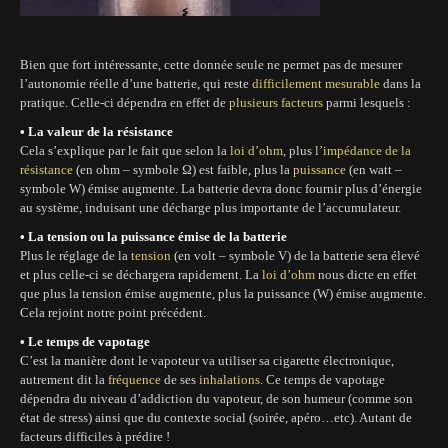
Bien que fort intéressante, cette donnée seule ne permet pas de mesurer
l’autonomie réelle d’une batterie, qui reste
difficilement mesurable
dans la
pratique. Celle-ci dépendra en effet de
plusieurs facteurs
parmi lesquels :
• La valeur de la résistance
Cela s’explique par le fait que selon la
loi d’ohm
, plus
l’impédance de la
résistance
(en ohm – symbole Ω) est faible, plus la
puissance
(en watt –
symbole W) émise augmente. La batterie devra donc fournir plus d’énergie
au système, induisant une décharge plus importante de l’accumulateur.
• La tension ou la puissance émise de la batterie
Plus le réglage de la
tension
(en volt – symbole V) de la batterie sera élevé
et plus celle-ci se déchargera rapidement. La
loi d’ohm
nous dicte en effet
que plus la tension émise augmente, plus la puissance (W) émise augmente.
Cela rejoint notre point précédent.
• Le temps de vapotage
C’est la manière dont le vapoteur va utiliser sa cigarette électronique,
autrement dit la
fréquence
de ses
inhalations
. Ce temps de vapotage
dépendra du niveau d’addiction du vapoteur, de son humeur (comme son
état de stress) ainsi que du contexte social (soirée, apéro…etc). Autant de
facteurs difficiles à prédire !