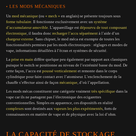
• LES MODS MÉCANIQUES
Un
mod mécanique
(ou
« mech »
en anglais) se présente toujours sous
forme tubulaire
. Il fonctionne exclusivement avec un
système
d’accumulateur amovible
. L’appareillage est
dépourvu de tout composant
électronique
, il faudra donc
recharger l’accu séparément
à l’aide d’un
chargeur externe
. Sans chipset, le mod méca est exempte de toutes les
fonctionnalités permises par les mods électroniques : réglages et modes de
vape, informations détaillées à l’écran et systèmes de sécurité.
La
prise en main
diffère quelque peu également par rapport aux classiques
puisque le switch se positionne au niveau de l’extrémité basse du mod. De
cette façon, l’accu est
poussé verticalement
et remonte dans le corps
cylindrique pour faire contact avec l’atomiseur. L’enclenchement de la
chauffe s’effectue ainsi de façon
mécanique
, d’où l’appellation.
Les mods mécas constituent une catégorie vraiment
très spécifique
dans la
vape car ils ne partagent pas l’électronique des ecigarettes
conventionnelles. Simples en apparence, ces dispositifs en réalité
complexes
sont destinés aux
vapeurs les plus
expérimentés
, forts de
connaissances en matière de vape et de physique avec la loi d’ohm.
LA CAPACITÉ DE STOCKAGE