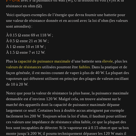
P = U²/R
avec P la puissance en watt (W), U la tension en volt (V) et R la
résistance en ohm (Ω).
Voici quelques exemples de l’énergie que devra fournir une batterie pour
une valeur de résistance donnée et en accord avec la loi d’ohm (les valeurs
sont arrondies) :
À 0.15 Ω entre 69 et 118 W ;
À 0.5 Ω entre 21 et 36 W ;
À 1 Ω entre 10 et 18 W ;
À 1.5 Ω entre 7 et 12 W.
Plus la
capacité de puissance maximale
d’une batterie sera
élevée
, plus les
valeurs de résistances
utilisées pourront être
faibles
. Dans la pratique et de
façon générale, il est moins courant de vaper à plus de 40 W. La plupart des
vapoteurs qui débutent utilisent en principe des plages de valeurs oscillant
de 10 à 20 W.
Notez que pour la valeur de résistance la plus basse, la puissance maximale
demandée est d’environ 120 W. Malgré cela, on trouve aisément sur le
marché des appareils dont la capacité de puissance maximale dépasse
largement ce seuil. Certaines box à double accus atteignent par exemple
facilement les 200 W. Toujours selon la loi d’ohm, il faudrait pour utiliser
ces valeurs une impédance de résistance ultra faible, ce que la plupart des
box sont incapables de détecter. Si le vapoteur est à 0.15 ohm et que sa box
monte jusqu’à 200 W, il pourra techniquement dépasser les 120 W mais il