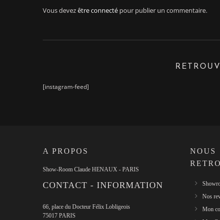
Vous devez
être connecté
pour publier un commentaire.
RETROUV
[instagram-feed]
A PROPOS
NOUS
RETR
Show-Room Claude HENAUX - PARIS
CONTACT - INFORMATION
Showro
Nos re
66, place du Docteur Félix Lobligeois
Mon co
75017 PARIS