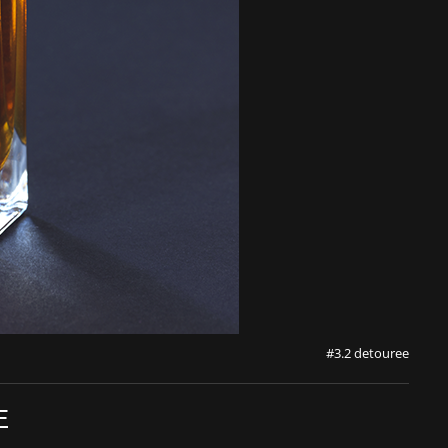
#3.2 detouree
E