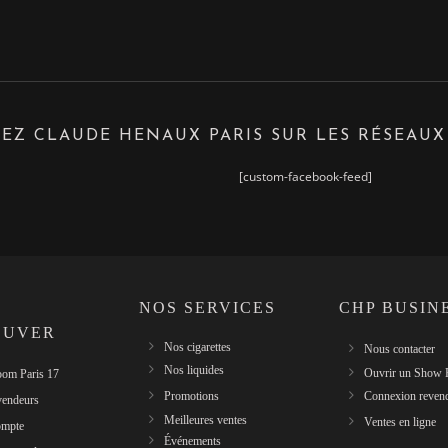
EZ CLAUDE HENAUX PARIS SUR LES RÉSEAUX
[custom-facebook-feed]
NOS SERVICES
CHP BUSIN
OUVER
Nos cigarettes
Nous contacter
Nos liquides
Ouvrir un Show
om Paris 17
Promotions
Connexion reven
vendeurs
Meilleures ventes
Ventes en ligne
mpte
Événements