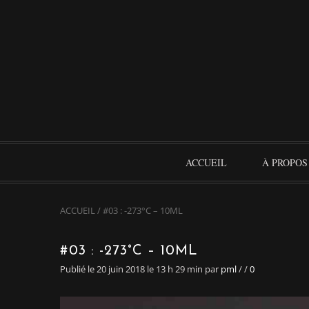
ACCUEIL
À PROPOS
ACCUEIL
/
#03 : -273°C – 10ML
#03 : -273°C – 10ML
Publié le 20 juin 2018 le 13 h 29 min
par
pml
/
/
0