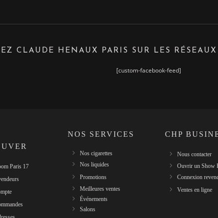
EZ CLAUDE HENAUX PARIS SUR LES RÉSEAUX
[custom-facebook-feed]
NOS SERVICES
CHP BUSIN
OUVER
Nos cigarettes
Nous contacter
Nos liquides
Ouvrir un Show
om Paris 17
Promotions
Connexion reven
vendeurs
Meilleures ventes
Ventes en ligne
mpte
Événements
ommandes
Salons
resses