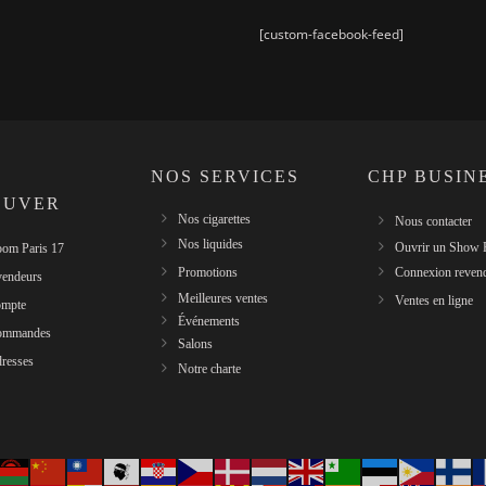
[custom-facebook-feed]
NOS SERVICES
CHP BUSIN
OUVER
Nos cigarettes
Nous contacter
Nos liquides
Ouvrir un Show
om Paris 17
Promotions
Connexion reven
vendeurs
Meilleures ventes
Ventes en ligne
mpte
Événements
ommandes
Salons
resses
Notre charte