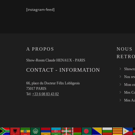
[instagram-feed]
A PROPOS
NOUS
RETR
Show-Room Claude HENAUX - PARIS
CONTACT - INFORMATION
Showro
Nos re
66, place du Docteur Félix Lobligeois
Mon co
75017 PARIS
Mes C
Tel:
+33 6 08 83 43 02
Mes Ad