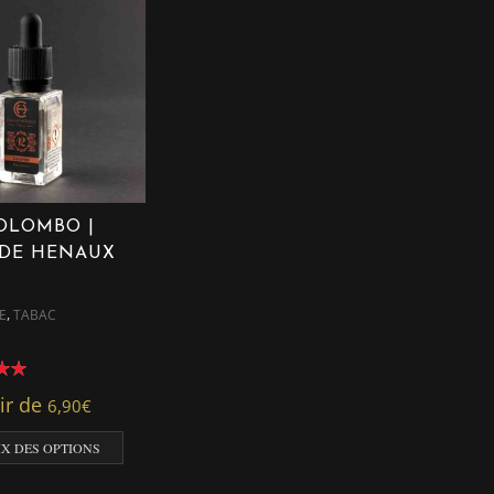
COLOMBO |
DE HENAUX
,
E
TABAC
tir de
6,90
€
X DES OPTIONS