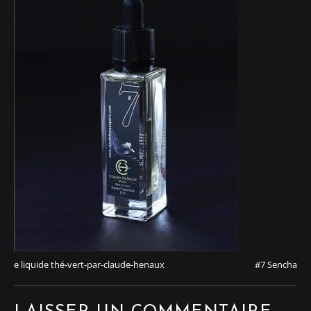
e liquide thé-vert-par-claude-henaux
#7 Sencha