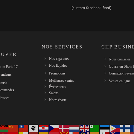
[custom-facebook-feed]
NOS SERVICES
CHP BUSIN
OUVER
Nos cigarettes
Nous contacter
Nos liquides
Ouvrir un Show
om Paris 17
Promotions
Connexion reven
vendeurs
Meilleures ventes
Ventes en ligne
mpte
Événements
ommandes
Salons
resses
Notre charte