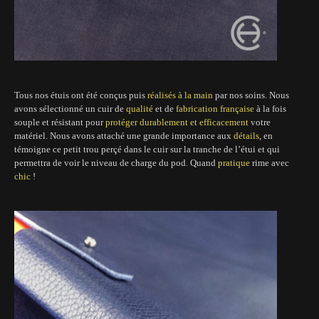
Tous nos étuis ont été conçus puis
réalisés à la main
par nos soins. Nous
avons sélectionné un cuir de
qualité
et de
fabrication française
à la fois
souple et résistant pour
protéger durablement et efficacement
votre
matériel.
Nous avons attaché une grande importance aux
détails
, en
témoigne ce petit trou perçé dans le cuir sur la tranche de l’étui et qui
permettra de voir le niveau de charge du pod. Quand
pratique
rime avec
chic
!