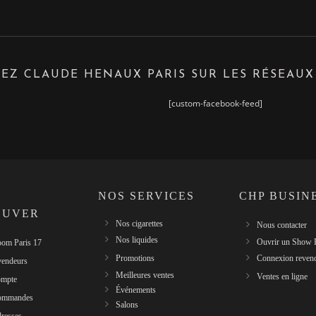
EZ CLAUDE HENAUX PARIS SUR LES RÉSEAUX
[custom-facebook-feed]
NOS SERVICES
CHP BUSIN
OUVER
Nos cigarettes
Nous contacter
Nos liquides
Ouvrir un Show
om Paris 17
Promotions
Connexion reven
vendeurs
Meilleures ventes
Ventes en ligne
mpte
Événements
ommandes
Salons