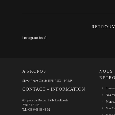
RETROUV
[instagram-feed]
A PROPOS
NOUS
RETR
Show-Room Claude HENAUX - PARIS
CONTACT - INFORMATION
Showro
Nos re
66, place du Docteur Félix Lobligeois
Mon co
75017 PARIS
Mes C
Tel:
+33 6 08 83 43 02